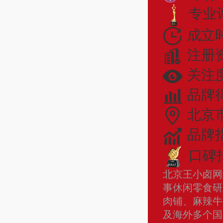
专业评
成立时
注册
关注度
品牌
北京
品牌指
口碑指
北京王小卤网
事休闲零食研
肉铺、麻辣牛
及海外多个