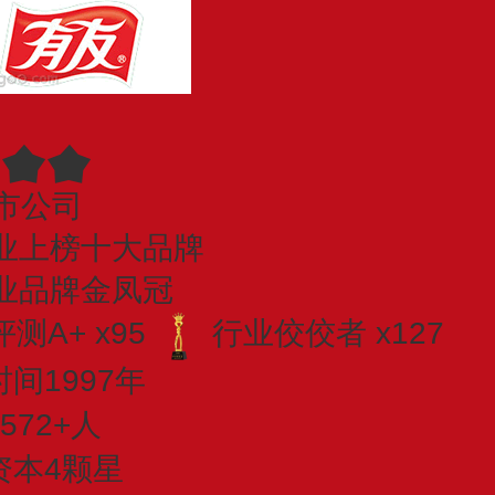
市公司
业上榜十大品牌
业品牌金凤冠
测A+ x95
行业佼佼者 x127
间1997年
572+人
资本4颗星