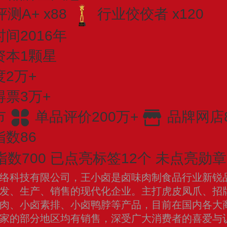
测A+ x88
行业佼佼者 x120
间2016年
资本1颗星
2万+
得票3万+
市
单品评价200万+
品牌网店
数86
数700
已点亮标签12个
未点亮勋章
络科技有限公司，王小卤是卤味肉制食品行业新锐
发、生产、销售的现代化企业。主打虎皮凤爪、招
肉、小卤素排、小卤鸭脖等产品，目前在国内各大
国家的部分地区均有销售，深受广大消费者的喜爱与