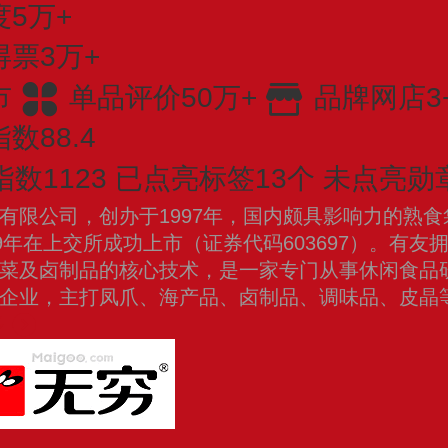
5万+
得票3万+
市
单品评价50万+
品牌网店3
数88.4
数1123
已点亮标签13个
未点亮勋章
有限公司，创办于1997年，国内颇具影响力的熟
19年在上交所成功上市（证券代码603697）。有友
菜及卤制品的核心技术，是一家专门从事休闲食品
企业，主打凤爪、海产品、卤制品、调味品、皮晶
多