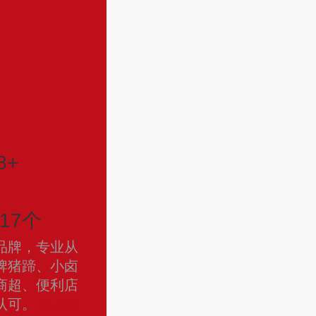
8+
17个
品牌，专业从
牌猪蹄、小卤
商超、便利店
认可。
查看更