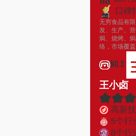
口碑指
无穷食品有限
发、生产、营
焗、烧烤、焗
络，市场覆
NO.3
王小卤
高新
5个行
8个行