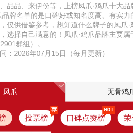
、品品、来伊份等，上榜凤爪·鸡爪十大品
爪品牌名单的是口碑好或知名度高、有实力
，仅供借鉴参考，想知道什么牌子的凤爪·
，选择自己满意的！凤爪·鸡爪品牌主要属
2901群组）。
间：2026年07月15日（每月更新）
凤爪
无骨鸡
荐
HOT
榜
投票榜
口碑点赞榜
荣