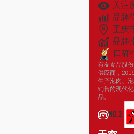
关注度
品牌
重庆
品牌指
口碑指
有友食品股份
供应商，20
生产泡肉、泡
销售的现代化
品。
查看更
NO.2