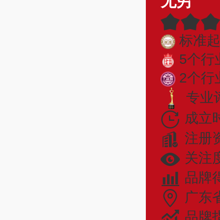
无穷
标准
5个行
2个行
专业评
成立时
注册
关注度
品牌
广东
品牌指