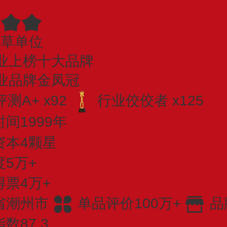
起草单位
业上榜十大品牌
业品牌金凤冠
测A+ x92
行业佼佼者 x125
间1999年
资本4颗星
5万+
得票4万+
省潮州市
单品评价100万+
品
数87.3