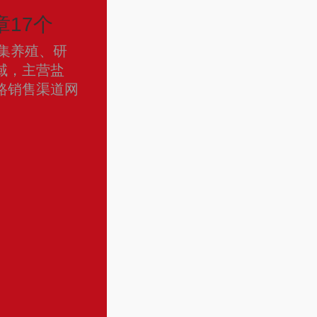
17个
家集养殖、研
域，主营盐
路销售渠道网