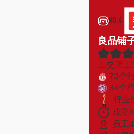
多
NO.4
良品铺
上交所上
73个
34个
行业佼
成立时
员工4