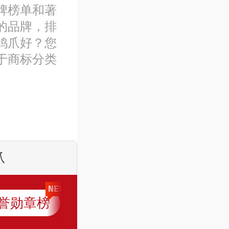
牌榜单和著
的品牌，排
鸡爪好？您
于商标分类
爪
NEW
誉勋章榜
网店榜
关注榜