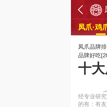
凤爪·鸡
凤爪品牌排
品牌好吃[20
十大
经专业研究
的有：有友