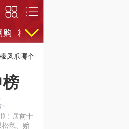
网购
精英名人堂
凤爪十大品牌
柠檬凤爪哪个
中榜
啦！居前十
只松鼠、贻