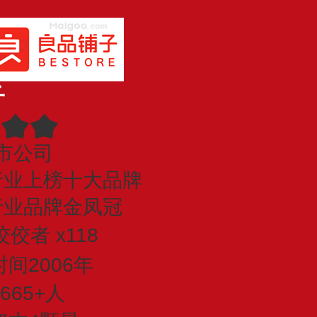
子
市公司
行业上榜十大品牌
行业品牌金凤冠
佼者 x118
间2006年
665+人