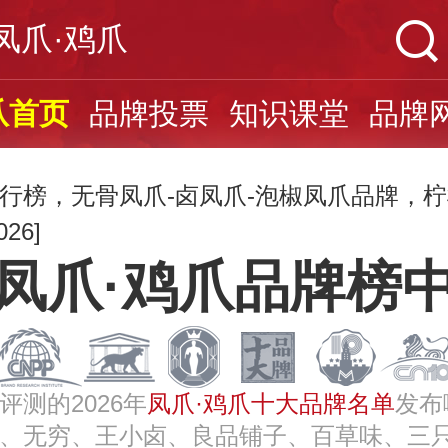
凤爪·鸡爪
爪首页
品牌投票
知识课堂
品牌
行榜，无骨凤爪-卤凤爪-泡椒凤爪品牌，
26]
凤爪·鸡爪品牌榜
评测的2026年
凤爪·鸡爪十大品牌名单
发布
、无穷、王小卤、良品铺子、百草味、三