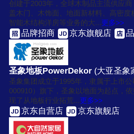
创建于2003年，全球木制品主流供应
盖木门、木饰面、地面新材料、高密度
智能木结构洋房等业务的大...
更多>>
品牌招商
京东旗舰店
圣象地板PowerDekor
(大亚圣象
圣象集团成立于1995年，隶属于上市
000910）旗下，圣象以地面为起点，
现了从地板行业拓荒...
更多>>
京东自营店
京东旗舰店