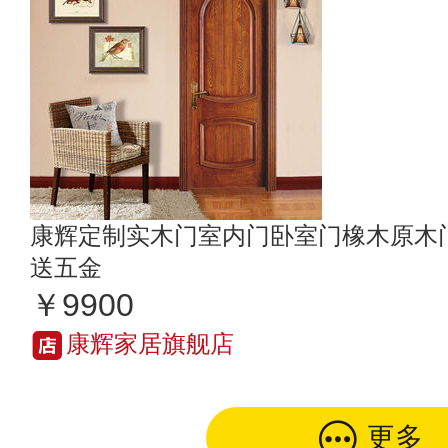
康辉定制实木门室内门卧室门橡木原木门
送五金
￥9900
康辉家居旗舰店
更多