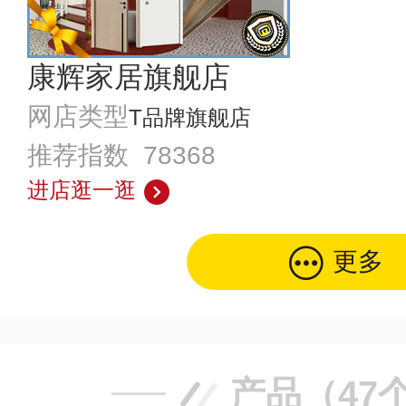
康辉家居旗舰店
网店类型
T品牌旗舰店
推荐指数 78368
进店逛一逛
更多
产品（47