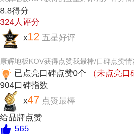
8.8
得分
324
人评分
12
x
五星好评
康辉地板KOV获得点赞我最棒/口碑点赞情
已点亮口碑点赞0个
（未点亮口碑
904
口碑指数
47
x
点赞最棒
给品牌点赞
565