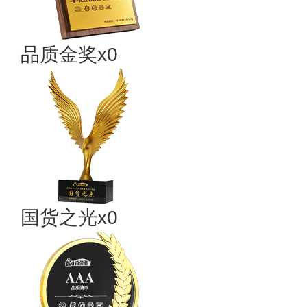
品质金奖x0
国货之光x0