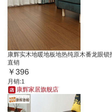
康辉实木地暖地板地热纯原木番龙眼锁
直销
￥396
月销:1
康辉家居旗舰店