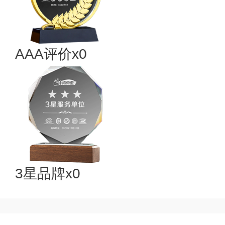
AAA评价x0
3星品牌x0