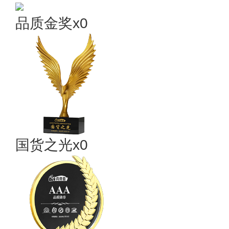
品质金奖x0
国货之光x0