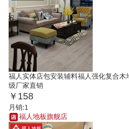
福人实体店包安装辅料福人强化复合木地
级厂家直销
￥158
月销:1
福人地板旗舰店