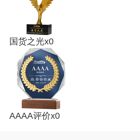
国货之光x0
AAAA评价x0