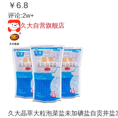
￥6.8
评论:2w+
久大自营旗舰店
久大晶萃大粒泡菜盐未加碘盐自贡井盐35