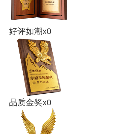
好评如潮x0
品质金奖x0