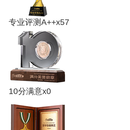
专业​评测A++x57
10分满意x0