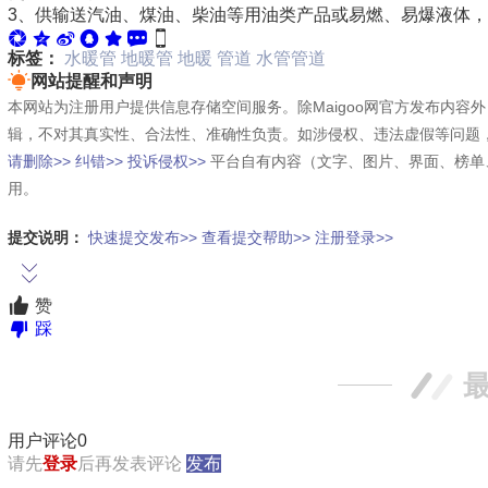
3、供输送汽油、煤油、柴油等用油类产品或易燃、易爆液体，被输
标签：
水暖管
地暖管
地暖
管道
水管管道
网站提醒和声明
本网站为注册用户提供信息存储空间服务。除Maigoo网官方发布内
辑，不对其真实性、合法性、准确性负责。如涉侵权、违法虚假等问题
请删除>>
纠错>>
投诉侵权>>
平台自有内容（文字、图片、界面、榜单
用。
提交说明：
快速提交发布>>
查看提交帮助>>
注册登录>>
赞
踩
用户评论
0
请先
登录
后再发表评论
发布