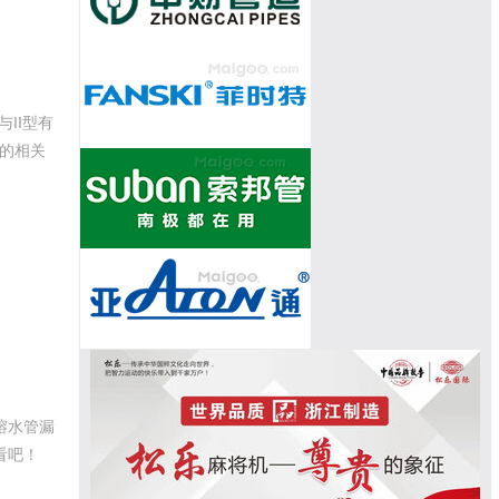
II型有
型的相关
熔水管漏
看吧！