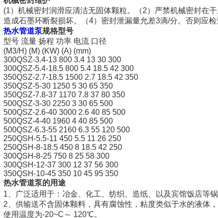
机械密封维护
(1）机械密封润滑应清洁无固体颗粒。（2）严禁机械密封在
造成石墨环断裂损坏。（4）密封泄漏量允差3滴/分。否则应检
热水管道泵
规格型号
型号 流量 扬程 功率 电流 口径
(M3/H) (M) (KW) (A) (mm)
300QSZ-3.4-13 800 3.4 13 30 300
300QSZ-5.4-18.5 800 5.4 18.5 42 300
350QSZ-2.7-18.5 1500 2.7 18.5 42 350
350QSZ-5-30 1250 5 30 65 350
350QSZ-7.8-37 1170 7.8 37 80 350
500QSZ-3-30 2250 3 30 65 500
500QSZ-2.6-40 3000 2.6 40 85 500
500QSZ-4-40 1960 4 40 85 500
500QSZ-6.3-55 2160 6.3 55 120 500
250QSH-5.5-11 450 5.5 11 26 250
250QSH-8-18.5 450 8 18.5 42 250
300QSH-8-25 750 8 25 58 300
300QSH-12-37 300 12 37 56 300
350QSH-10-45 350 10 45 95 350
热水管道泵的用途
1、广泛适用于：冶金、化工、纺织、造纸、以及宾馆饭店等
2、供输送不含固体颗料，具有腐蚀性，粘度类似于水的液体
使用温度为-20~C～ 120℃。