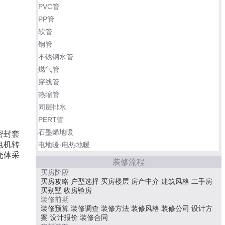
PVC管
PP管
软管
钢管
不锈钢水管
燃气管
穿线管
热缩管
同层排水
PERT管
石墨烯地暖
密封套
电机转
电地暖·电热地暖
壳体采
装修流程
买房阶段
买房攻略
户型选择
买房楼层
房产中介
建筑风格
二手房
买别墅
收房验房
装修前期
装修预算
装修调查
装修方法
装修风格
装修公司
设计方
案
设计报价
装修合同