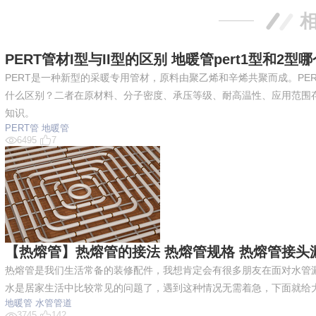
PERT管材I型与II型的区别 地暖管pert1型和2型
PERT是一种新型的采暖专用管材，原料由聚乙烯和辛烯共聚而成。PERT管
什么区别？二者在原材料、分子密度、承压等级、耐高温性、应用范围存在不
知识。
PERT管
地暖管
6495
7
【热熔管】热熔管的接法 热熔管规格 热熔管接头
热熔管是我们生活常备的装修配件，我想肯定会有很多朋友在面对水管
水是居家生活中比较常见的问题了，遇到这种情况无需着急，下面就给
地暖管
水管管道
3745
142