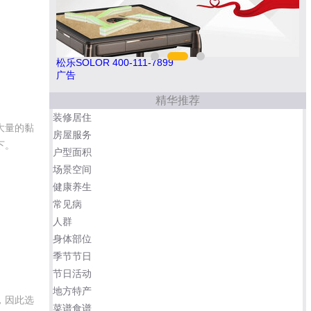
松乐SOLOR 400-111-7899
南
广告
精华推荐
装修居住
大量的黏
房屋服务
下。
户型面积
场景空间
健康养生
常见病
人群
身体部位
季节节日
节日活动
地方特产
，因此选
菜谱食谱