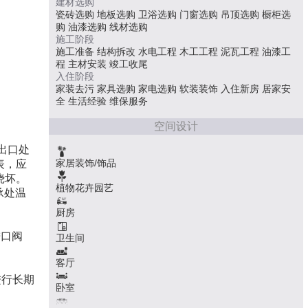
建材选购
瓷砖选购
地板选购
卫浴选购
门窗选购
吊顶选购
橱柜选
购
油漆选购
线材选购
施工阶段
施工准备
结构拆改
水电工程
木工工程
泥瓦工程
油漆工
程
主材安装
竣工收尾
入住阶段
家装去污
家具选购
家电选购
软装装饰
入住新房
居家安
全
生活经验
维保服务
空间设计
出口处
家居装饰/饰品
表，应
烧坏。
植物花卉园艺
承处温
厨房
进口阀
卫生间
客厅
进行长期
卧室