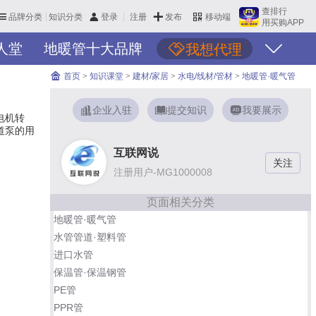
查排行
品牌分类
知识分类
发布
登录
注册
移动端
用买购APP
人堂
地暖管十大品牌
我想代理
首页
>
知识课堂
>
建材/家居
>
水电/线材/管材
>
地暖管·暖气管
企业入驻
提交知识
我要展示
电机转
道泵的用
互联网说
注册用户-MG1000008
页面相关分类
地暖管·暖气管
水管管道·塑料管
进口水管
保温管·保温钢管
PE管
PPR管