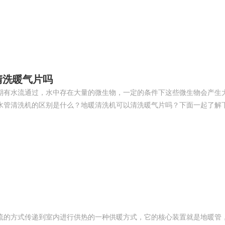
如鱼得水高端窗帘 4008-2614-88
清洗暖气片吗
期有水流通过，水中存在大量的微生物，一定的条件下这些微生物会产生
水管清洗机的区别是什么？地暖清洗机可以清洗暖气片吗？下面一起了解
流的方式传递到室内进行供热的一种供暖方式，它的核心装置就是地暖管