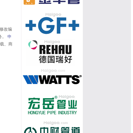
修改编
务。
申
转载、商