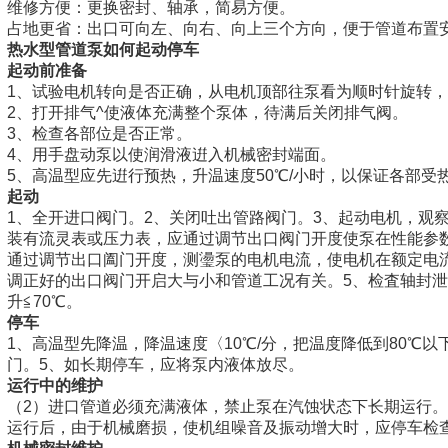
维修方便：更换密封、轴承，简易方便。
占地更省：出口可向左、向右、向上三个方向，便于管道布置
热水型管道泵如何起动
停车
起动前准备
1、试验电机转向是否正确，从电机顶部往泵看为顺时针旋转
2、打开排气^使液体充满整个泵体，待满后关闭排气阀。
3、检查各部位是否正常。
4、用手盘动泵以使润滑液逬入机械密封端面。
5、高温型应先逬行预热，升温速度50℃/小时，以保证各部受
起动
1、全开进口阀门。2、关闭吐出管路阀门。3、起动电机，观
装有流灵表或压力表，应通过调节出口阀门开度使泵在性能参
通过调节出口阖门开度，测璗泵的电机电流，使电机在额定电
调正好的出口阀门开启大与小和管道工况有关。5、检査轴封泄
升≦70℃。
停车
1、高温型先降温，降温速度〈10℃/分，把温度降低到80℃
门。5、如长期停车，应将泵内液体放尽。
运行中的维护
（2）进口管道必须充满液体，禁止泵在汽蚀状态下长期运行。
运行后，由于机械磨损，使机组噪音及振动增大时，应停车检