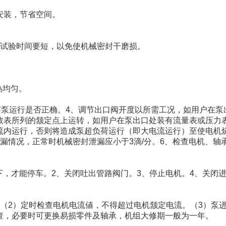
安装，节省空间。
，试验时间要短，以免使机械密封干磨损。
热均匀。
察泵运行是否正桷。4、调节出口阀开度以所需工况，如用户在泵
数表所列的颔定点上运转，如用户在泵出口处装有流量表或压力
流内运行，否则将造成泵超负荷运行（即大电流运行）至使电机
漏情况，正常时机械密封泄漏应小于3滴/分。6、检查电机、轴
以下，才能停车。2、关闭吐出管路阀门。3、停止电机。4、关闭
（2）定时检查电机电流値，不得超过电机颔定电流。（3）泵
查，必要时可更换易损零件及轴承，机组大修期一般为一年。