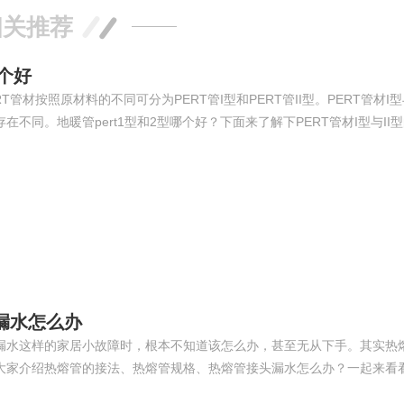
相关推荐
哪个好
材按照原材料的不同可分为PERT管I型和PERT管II型。PERT管材I型与
同。地暖管pert1型和2型哪个好？下面来了解下PERT管材I型与II
漏水怎么办
漏水这样的家居小故障时，根本不知道该怎么办，甚至无从下手。其实热
大家介绍热熔管的接法、热熔管规格、热熔管接头漏水怎么办？一起来看