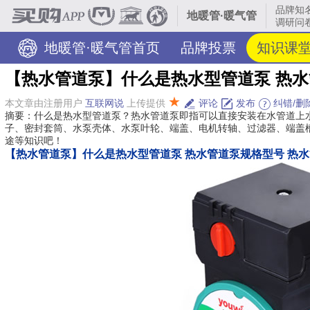
品牌知
地暖管·暖气管
调研问卷
地暖管·暖气管首页
品牌投票
知识课
【热水管道泵】什么是热水型管道泵 热水
★
本文章由注册用户
互联网说
上传提供
评论
发布
纠错/删
摘要：什么是热水型管道泵？热水管道泵即指可以直接安装在水管道上
子、密封套筒、水泵壳体、水泵叶轮、端盖、电机转轴、过滤器、端盖
途等知识吧！
【热水管道泵】什么是热水型管道泵 热水管道泵规格型号 热