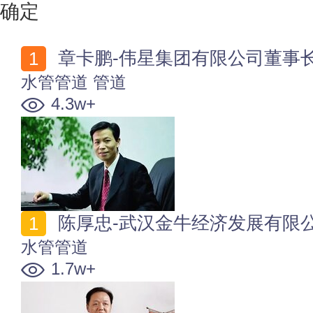
确定
章卡鹏-伟星集团有限公司董事
水管管道
管道
4.3w+
陈厚忠-武汉金牛经济发展有限
水管管道
1.7w+