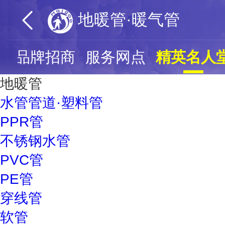
地暖管·暖气管
购
品牌招商
服务网点
精英名人
地暖管
水管管道·塑料管
PPR管
不锈钢水管
PVC管
PE管
穿线管
软管