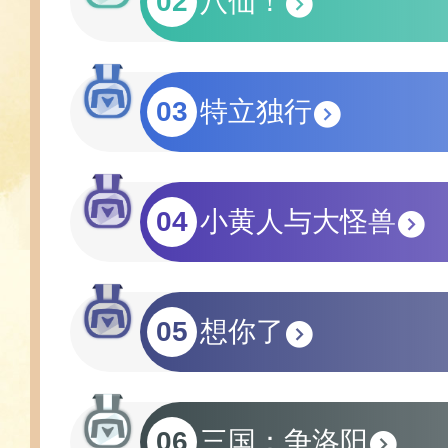
02
八仙！
03
特立独行
04
小黄人与大怪兽
05
想你了
06
三国：争洛阳