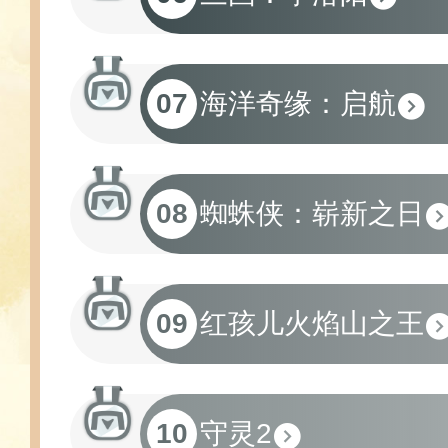
07
海洋奇缘：启航
08
蜘蛛侠：崭新之日
09
红孩儿火焰山之王
10
守灵2