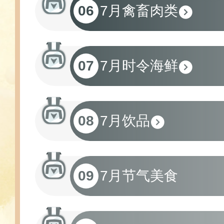
06
7月禽畜肉类
07
7月时令海鲜
08
7月饮品
09
7月节气美食