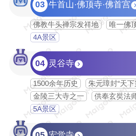
03
牛首山·佛顶寺·佛首宫
佛教牛头禅宗发祥地
唯一佛
4A景区
04
灵谷寺
1500余年历史
朱元璋封“天下
金陵三大寺之一
供奉玄奘法
5A景区
05
宏觉寺