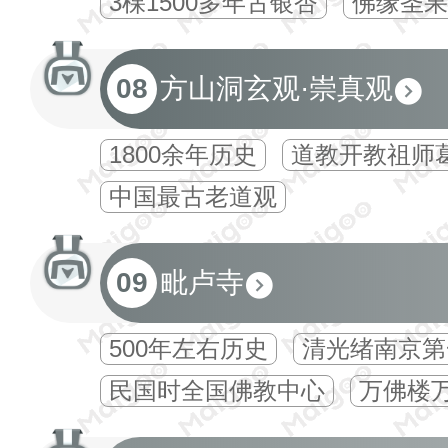
3棵1500多年古银杏
佛缘圣果
08
方山洞玄观·崇真观
1800余年历史
道教开教祖师
中国最古老道观
09
毗卢寺
500年左右历史
清光绪南京第
民国时全国佛教中心
万佛楼