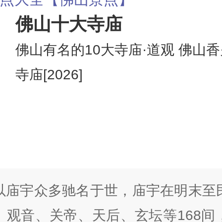
佛山十大寺庙
佛山有名的10大寺庙·道观 佛山
寺庙[2026]
以庙宇众多驰名于世，庙宇在明末至
、观音、关帝、天后、玄坛等168间