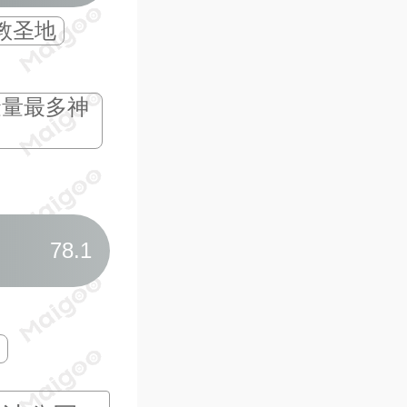
教圣地
“岭南道场一绝”
清代
“天地之蓬莱境界”
“
金量最多神
10
西樵山黄大仙祠
主殿供奉黄大仙/吕祖/
影视取景的知名庙宇
78.1
52.1公斤黄金黄大仙
像
100公斤纯银聚宝盆/