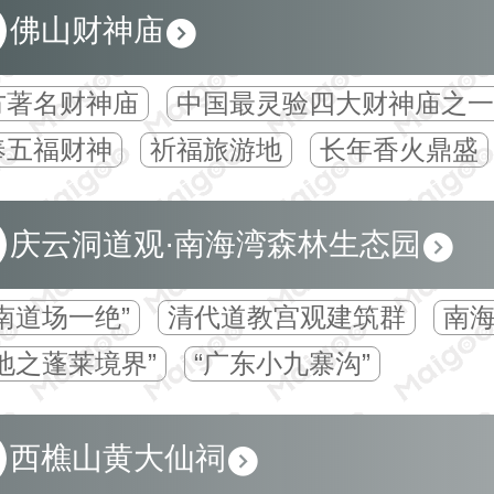
佛山财神庙
方著名财神庙
中国最灵验四大财神庙之一
奉五福财神
祈福旅游地
长年香火鼎盛
庆云洞道观·南海湾森林生态园
南道场一绝”
清代道教宫观建筑群
南
地之蓬莱境界”
“广东小九寨沟”
西樵山黄大仙祠