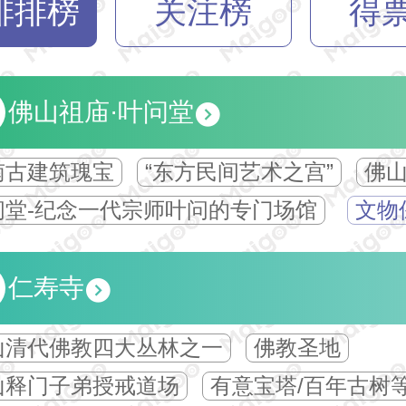
排排榜
关注榜
得
佛山祖庙·叶问堂
南古建筑瑰宝
“东方民间艺术之宫”
佛
问堂-纪念一代宗师叶问的专门场馆
文物
仁寿寺
山清代佛教四大丛林之一
佛教圣地
山释门子弟授戒道场
有意宝塔/百年古树