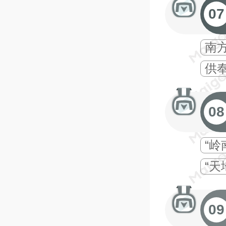
07
南
供
08
“岭
“天
09