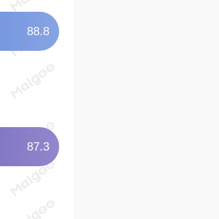
叶问堂-纪念一代宗师
88.8
03
宝林寺
千年古刹
“未有顺德·
祈愿灵验之地
04
仁寿寺
87.3
佛山清代佛教四大丛林
佛山释门子弟授戒道场