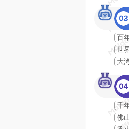
03
百
世
大
04
千
佛