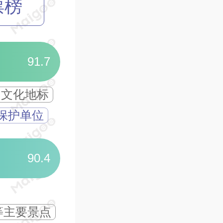
票榜
01
南海观音寺
91.7
山文化地标
千年古寺
观音道场
保护单位
佛山市最大的佛门圣地
香火鼎盛
90.4
02
佛山祖庙·叶问
等主要景点
岭南古建筑瑰宝
“东