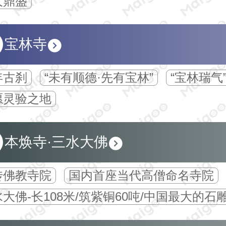
火鼎盛
宝林寺
年古刹
“未有顺德·先有宝林”
‌“宝林瑞气”
愿灵验之地
本焕寺·三水大佛
传佛教寺院
国内首座当代高僧命名寺院
大佛-长108米/筑紫铜60吨/中国最大的石