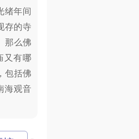
光绪年间
现存的寺
。那么佛
庙又有哪
，包括佛
南海观音