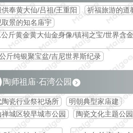
殿供奉黄大仙/吕祖/王重阳
祈福旅游的道
视取景的知名庙宇
.1公斤黄金黄大仙金身像/镇祠之宝/世界含
00公斤纯银聚宝盆/吉尼世界斯纪录
陶师祖庙·石湾公园
代陶瓷行业祭祀场所
明朝典型家庙建
山禅城区较早城市公园
陶瓷文化主题公园