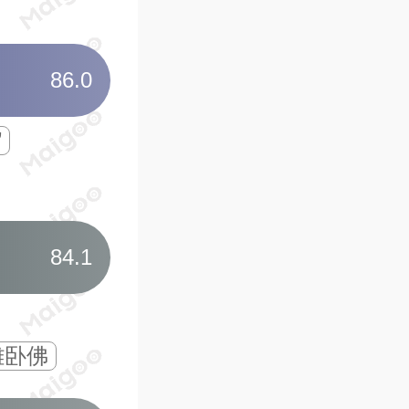
05
西樵山宝峰寺
86.0
百年古刹
南粤四大
‌
世界上最高的坐像观音
大湾区夜间文旅新地标
06
佛山财神庙
84.1
南方著名财神庙
中
雕卧佛
供奉五福财神
祈福