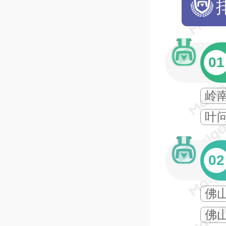
01
岭
叶
02
佛
佛