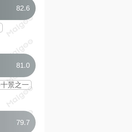
07
陶师祖庙·石湾
82.6
宋代陶瓷行业祭祀场所
佛山禅城区较早城市公
08
本焕寺·三水大
81.0
海十景之一
汉传佛教寺院
国内
三水大佛-长108米/筑
09
庆云洞道观·南
79.7