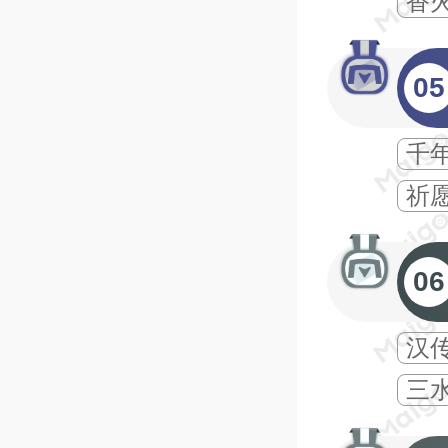
香
05
千
祈
06
汉
三水