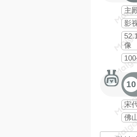
主
影
52
像
1
10
宋
佛