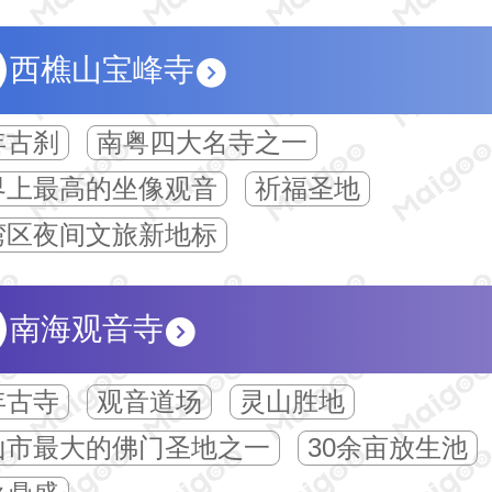
西樵山宝峰寺
年古刹
南粤四大名寺之一
界上最高的坐像观音
祈福圣地
湾区夜间文旅新地标
南海观音寺
年古寺
观音道场
灵山胜地
山市最大的佛门圣地之一
30余亩放生池