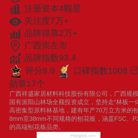
注册资本4颗星
关注度7万+
品牌得票2万+
广西崇左市
品牌指数93.4
评分8.9
口碑指数1008
已
勋章17个
广西祥盛家居材料科技股份有限公司，广西规
国有派阳山林场全额投资成立，坚持走“林板一体
高密集型原料林基地，建有年产70万立方米的
8mm至38mm不同规格的刨花板，涵盖FSC、P
的高端刨花板品类。
查看更多