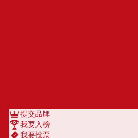
鸿伟木业
佳诺威GALLOWAY
华洲木业
科林木业
澳思柏恩
丽人LR
飞林
巴迈隆木业BML
广林新材
查看更多
提交品牌
我要入榜
我要投票