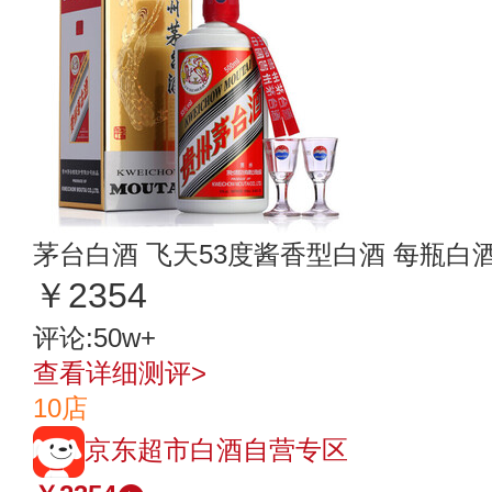
茅台白酒 飞天53度酱香型白酒 每瓶白酒5
￥2354
评论:50w+
查看详细测评>
10店
京东超市白酒自营专区