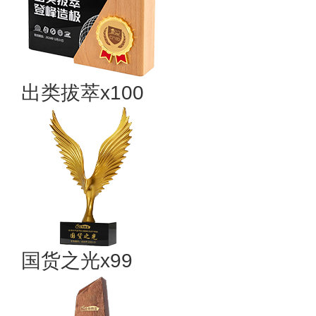
出类拔萃x100
国货之光x99