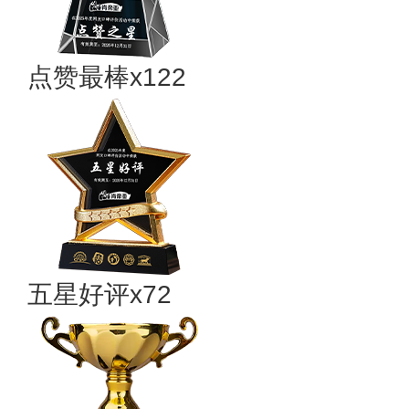
点赞最棒x122
五星好评x72