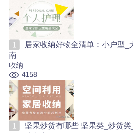
居家收纳好物全清单：小户型_大户型_全屋收纳神器指
南
收纳
4158
坚果炒货有哪些 坚果类_炒货类_混合类_果干类等休闲