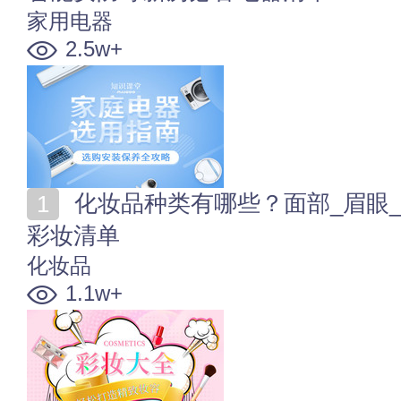
家用电器
2.5w+
化妆品种类有哪些？面部_眉眼_唇部_定妆_化妆工具等
彩妆清单
化妆品
1.1w+