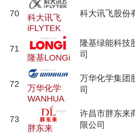
70
科大讯飞股份
科大讯飞
iFLYTEK
隆基绿能科技
71
司
隆基LONGi
万华化学集团
72
万华化学
司
WANHUA
许昌市胖东来
73
限公司
胖东来