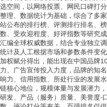
选空间，以网络投票、网民口碑打分
整理、数据统计为基础，综合了多家
站公布的排行榜、评测排行排名、榜
数、受欢迎程度、好评指数等研究成
汇编全球权威数据，结合专业独立调
统计及人工根据市场和参数条件变化
加权赋分得出，能出现在中国品牌1
力、广告宣传投入力度，品牌的知名
响力、信用指数、所处行业的发展水
链核心地位，规模体量与发展潜力，
研发、产品（服务）质量、美誉度-
数、评论打分等有关。百强排名仅供