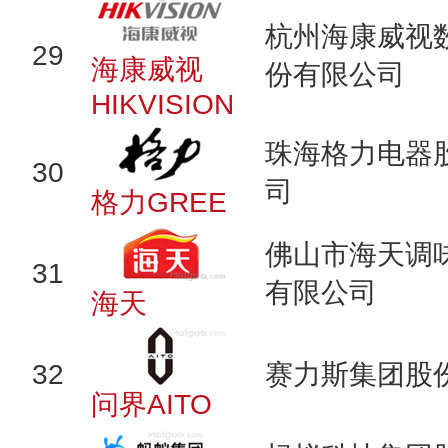
杭州海康威视
29
海康威视
份有限公司
HIKVISION
珠海格力电器
30
司
格力GREE
佛山市海天调
31
有限公司
海天
32
赛力斯集团股
问界AITO