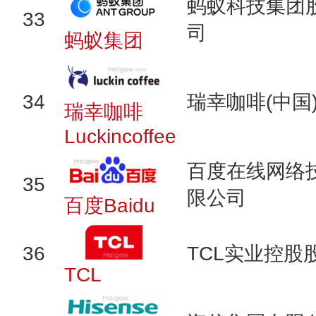
蚂蚁科技集团
33
司
蚂蚁集团
34
瑞幸咖啡(中国
瑞幸咖啡
Luckincoffee
百度在线网络技
35
限公司
百度Baidu
36
TCL实业控股
TCL