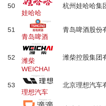
50
杭州娃哈哈集
娃哈哈
51
青岛啤酒股份
青岛啤酒
52
潍柴控股集团
潍柴
WEICHAI
53
北京理想汽车
理想汽车