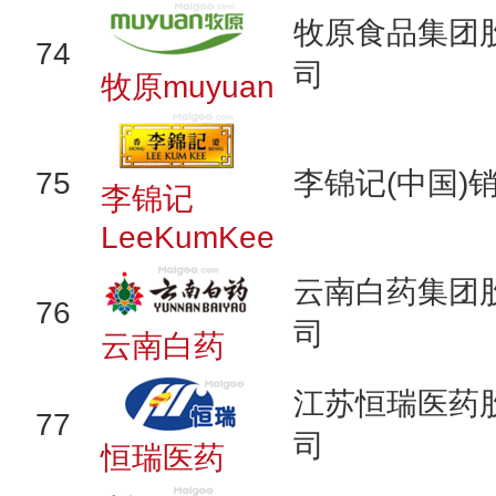
牧原食品集团
74
司
牧原muyuan
75
李锦记(中国)
李锦记
LeeKumKee
云南白药集团
76
司
云南白药
江苏恒瑞医药
77
司
恒瑞医药