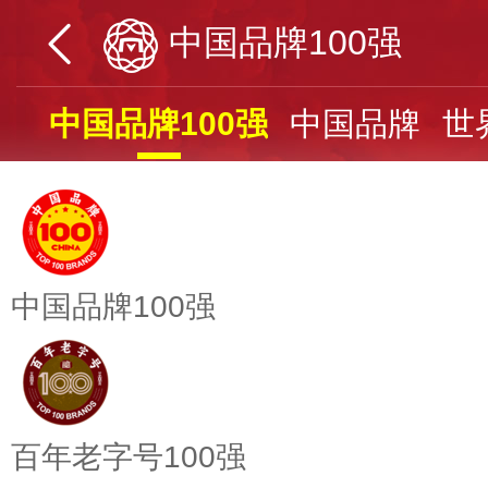
中国品牌100强
中国品牌100强
中国品牌
世
中国品牌100强
百年老字号100强