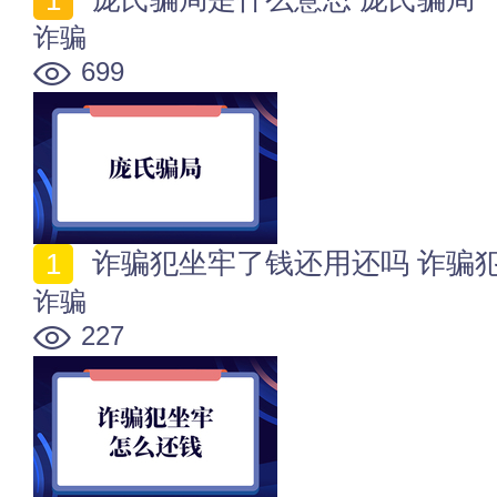
诈骗
699
诈骗犯坐牢了钱还用还吗 诈骗
诈骗
227