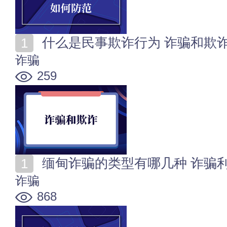
什么是民事欺诈行为 诈骗和欺
诈骗
259
缅甸诈骗的类型有哪几种 诈骗
诈骗
868