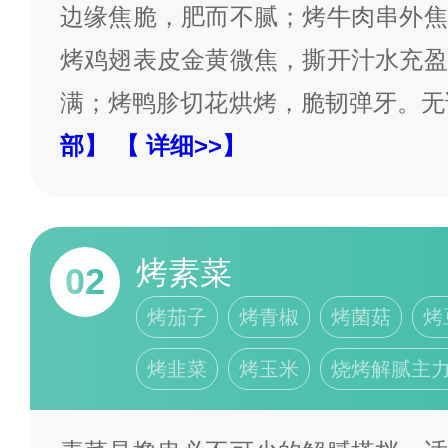
边缘焦脆，肥而不腻；烤牛肉串外焦
烤鸡翅表皮金黄微焦，撕开汁水充盈
满；烤鸭胗切花烘烤，脆韧弹牙。无
部】
【 详细>>】
烤素菜
02
烤茄子
烤青椒
烤菌菇
烤
烤韭菜
烤玉米
烧烤解腻主