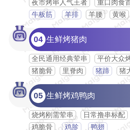
夜市烤串人气王者
重口肉食
牛板筋
羊排
羊腰
黄喉
04
生鲜烤猪肉
全民通用经典荤串
平价大众
猪脆骨
里脊肉
猪蹄
猪
05
生鲜烤鸡鸭肉
烧烤刚需荤串
日常撸串标配
鸡脆骨
鸡胗
鸭翅