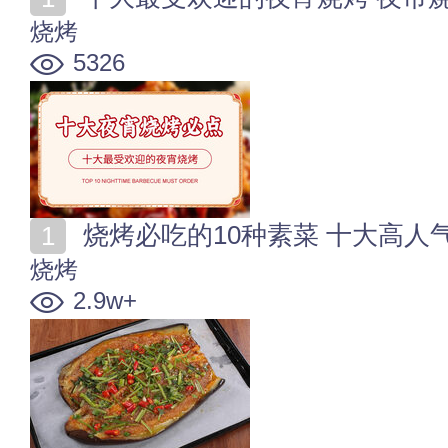
烧烤
5326
烧烤必吃的10种素菜 十大高人
烧烤
2.9w+