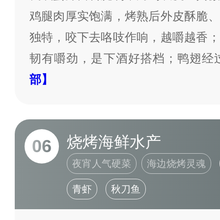
鸡腿肉厚实饱满，烤熟后外皮酥脆、
独特，咬下去咯吱作响，越嚼越香；
韧有嚼劲，是下酒好搭档；鸭翅经
部】
烧烤海鲜水产
06
夜宵人气硬菜
海边烧烤灵魂
青虾
秋刀鱼