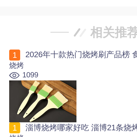
相关推
2026年十款热门烧烤刷产品榜
烧烤
1099
淄博烧烤哪家好吃 淄博21条烧