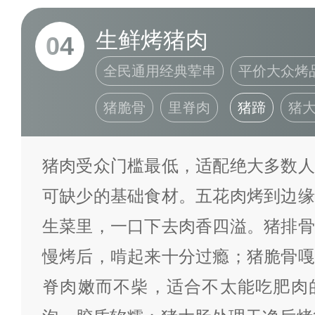
生鲜烤猪肉
04
全民通用经典荤串
平价大众烤
猪脆骨
里脊肉
猪蹄
猪
猪肉受众门槛最低，适配绝大多数人
可缺少的基础食材。五花肉烤到边缘
生菜里，一口下去肉香四溢。猪排骨
慢烤后，啃起来十分过瘾；猪脆骨嘎
脊肉嫩而不柴，适合不太能吃肥肉