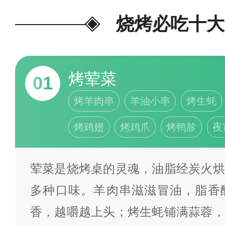
整理而成。榜单仅作美食科普、
烧烤必吃十大
排名依据大众喜爱度划分，仅供
见解，欢迎大家留言交流探讨。
烤荤菜
01
烤羊肉串
羊油小串
烤生蚝
烤鸡翅
烤鸡爪
烤鸭胗
夜
荤菜是烧烤桌的灵魂，油脂经炭火烘
多种口味。羊肉串滋滋冒油，脂香
香，越嚼越上头；烤生蚝铺满蒜蓉，