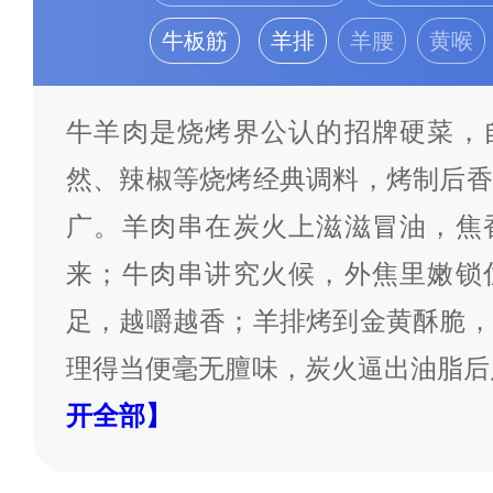
牛板筋
羊排
羊腰
黄喉
牛羊肉是烧烤界公认的招牌硬菜，
然、辣椒等烧烤经典调料，烤制后香
广。羊肉串在炭火上滋滋冒油，焦
来；牛肉串讲究火候，外焦里嫩锁
足，越嚼越香；羊排烤到金黄酥脆，
理得当便毫无膻味，炭火逼出油脂后
开全部】