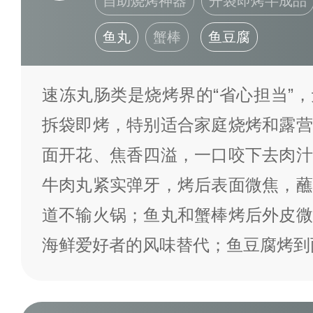
自助烧烤神器
开袋即烤半成品
鱼丸
蟹棒
鱼豆腐
速冻丸肠类是烧烤界的“省心担当”
拆袋即烤，特别适合家庭烧烤和露营
面开花、焦香四溢，一口咬下去肉汁
牛肉丸紧实弹牙，烤后表面微焦，蘸
道不输火锅；鱼丸和蟹棒烤后外皮微
海鲜爱好者的风味替代；鱼豆腐烤到