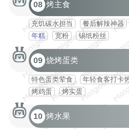
08
烤主食
充饥碳水担当
餐后解辣神器
年糕
宽粉
锡纸粉丝
09
烧烤蛋类
特色蛋类荤食
年轻食客打卡
烤鸡蛋
烤实蛋
10
烤水果