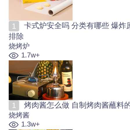
卡式炉安全吗 分类有哪些 爆炸原因 卡式炉选购及故障
排除
烧烤炉
1.7w+
烤肉酱怎么做 自制烤肉酱蘸料
烧烤酱
1.3w+