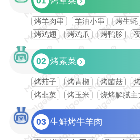
01
烤荤菜
烤羊肉串
羊油小串
烤生蚝
烤鸡翅
烤鸡爪
烤鸭胗
02
烤素菜
烤茄子
烤青椒
烤菌菇
烤韭菜
烤玉米
烧烤解腻主
03
生鲜烤牛羊肉