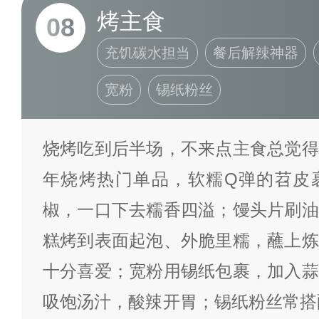
烤主食
08
充饥碳水担当
餐后解辣神器
宽粉
锡纸粉丝
烧烤吃到后半场，不来点主食总觉得
年烧烤热门单品，软糯Q弹的苕皮
椒，一口下去糯香四溢；馒头片刷油
糕烤到表面起泡、外脆里糯，蘸上炼
十分喜爱；宽粉用锡纸包裹，加入蒜
吸饱汤汁，酸辣开胃；锡纸粉丝常搭