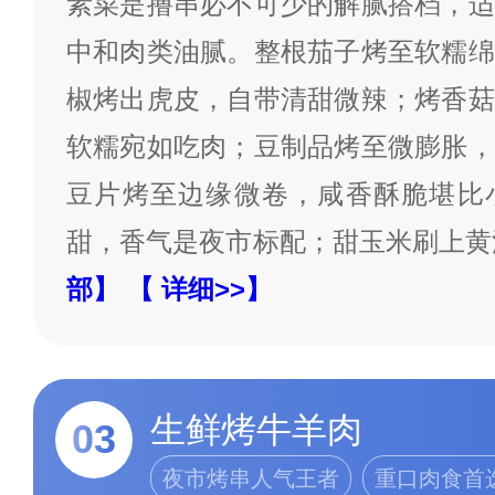
素菜是撸串必不可少的解腻搭档，适
中和肉类油腻。整根茄子烤至软糯绵
椒烤出虎皮，自带清甜微辣；烤香菇
软糯宛如吃肉；豆制品烤至微膨胀，
豆片烤至边缘微卷，咸香酥脆堪比
甜，香气是夜市标配；甜玉米刷上黄
部】
【 详细>>】
生鲜烤牛羊肉
03
夜市烤串人气王者
重口肉食首