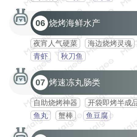
06
烧烤海鲜水产
夜宵人气硬菜
海边烧烤灵魂
青虾
秋刀鱼
07
烤速冻丸肠类
自助烧烤神器
开袋即烤半成
鱼丸
蟹棒
鱼豆腐