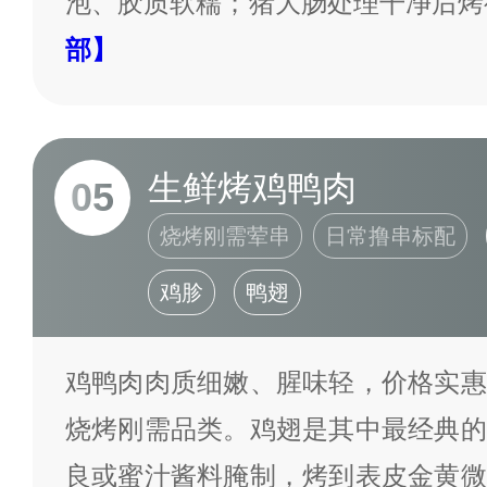
泡、胶质软糯；猪大肠处理干净后烤
部】
生鲜烤鸡鸭肉
05
烧烤刚需荤串
日常撸串标配
鸡胗
鸭翅
鸡鸭肉肉质细嫩、腥味轻，价格实惠
烧烤刚需品类。鸡翅是其中最经典的
良或蜜汁酱料腌制，烤到表皮金黄微