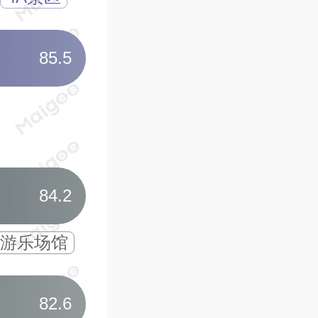
超大型综合室内主题乐
85.5
06
南京银杏湖乐园
南京后花园
生态主
20多个一流大型游乐设
84.2
游乐场馆
07
明孝陵长生鹿苑
文物保护单位
世界
82.6