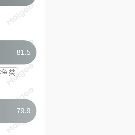
08
汤山水世界·南
南京人的水上迪士尼
18米高空滑道
1万平
81.5
洋鱼类
09
南京欢乐谷·玛
六大主题区域
四十
多功能全域旅游目的地
79.9
10
金牛湖野生动物