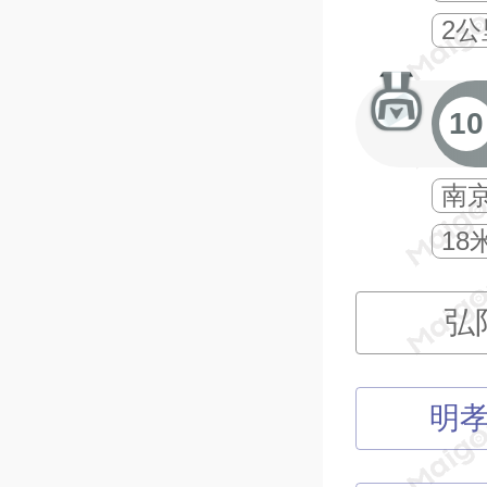
2公
10
南
18
弘
明