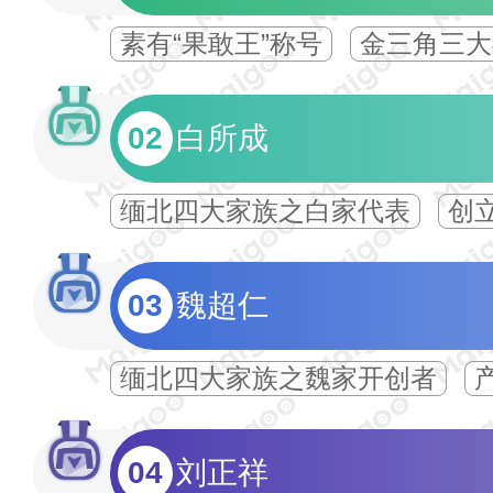
素有“果敢王”称号
金三角三大
02
白所成
缅北四大家族之白家代表
创
03
魏超仁
缅北四大家族之魏家开创者
04
刘正祥