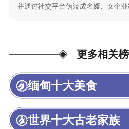
并通过社交平台伪装成名媛、女企业
更多相关榜
缅甸十大美食
世界十大古老家族