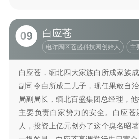
白应苍
09
电诈园区苍盛科技园创始人
主
白应苍，缅北四大家族白所成家族成
副司令白所成二儿子，现任果敢自治
局副局长，缅北百盛集团总经理，他指
主要负责白家势力的安全。白应苍
人，投资上亿元创办了这个臭名昭著