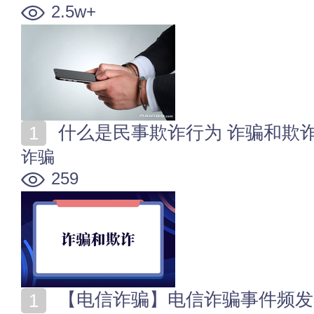
2.5w+
什么是民事欺诈行为 诈骗和欺
诈骗
259
【电信诈骗】电信诈骗事件频发