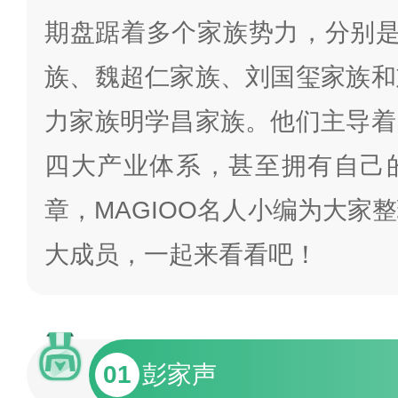
期盘踞着多个家族势力，分别是
族、魏超仁家族、刘国玺家族和
力家族明学昌家族。他们主导着
四大产业体系，甚至拥有自己
章，MAGIOO名人小编为大家
大成员，一起来看看吧！
01
彭家声