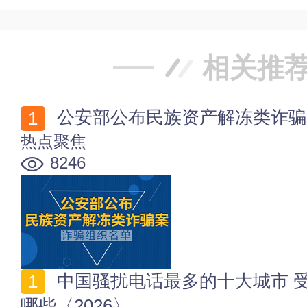
相关推
公安部公布民族资产解冻类诈骗
热点聚焦
8246
中国骚扰电话最多的十大城市 受骚扰电话最多的城市有
哪些〈2026〉