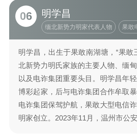
明学昌
06
缅北新势力明家代表人物
果敢
明学昌，出生于果敢南湖塘，“果敢
北新势力明氏家族的主要人物、缅甸
以及电诈集团重要头目。明学昌年轻
博彩起家，后与电诈集团合作牟取暴
电诈集团保驾护航，果敢大型电信诈
明家创立。2023年11月，温州市公