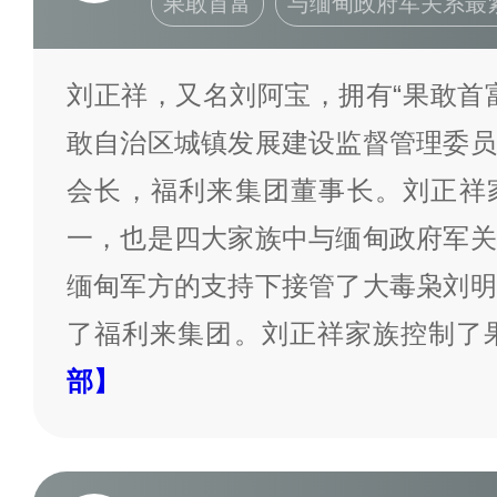
果敢首富
与缅甸政府军关系最
刘正祥，又名刘阿宝，拥有“果敢首
敢自治区城镇发展建设监督管理委员
会长，福利来集团董事长。刘正祥
一，也是四大家族中与缅甸政府军关
缅甸军方的支持下接管了大毒枭刘明
了福利来集团。刘正祥家族控制了
部】