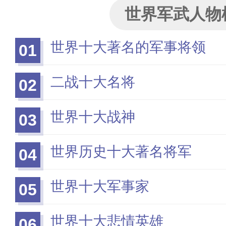
世界军武人物
世界十大著名的军事将领
01
二战十大名将
02
世界十大战神
03
世界历史十大著名将军
04
世界十大军事家
05
世界十大悲情英雄
06