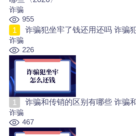
诈骗
955
诈骗犯坐牢了钱还用还吗 诈骗
诈骗
226
诈骗和传销的区别有哪些 诈骗
诈骗
467