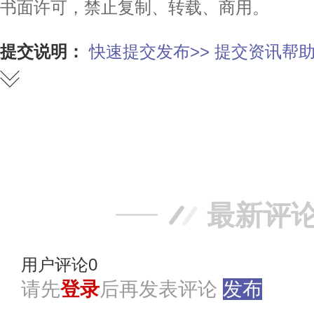
书面许可，禁止复制、转载、商用。
提交说明：
快速提交发布>>
提交资讯帮助
赞
踩
最新评
用户评论
0
请先
登录
后再发表评论
发布