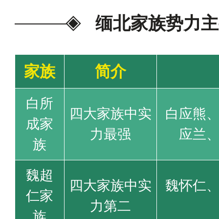
法犯罪行为，不仅给人们的财产
缅北家族势力主
接影响到社会的和谐稳定，本网
行为！
为我喜欢的投票>>
家族
简介
白所
四大家族中实
白应熊
成家
力最强
应兰
族
魏超
四大家族中实
魏怀仁
仁家
力第二
族