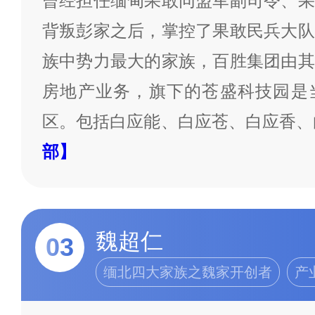
曾经担任缅甸果敢同盟军副司令、果
背叛彭家之后，掌控了果敢民兵大队
族中势力最大的家族，百胜集团由其
房地产业务，旗下的苍盛科技园是
区。包括白应能、白应苍、白应香、
部】
魏超仁
03
缅北四大家族之魏家开创者
产