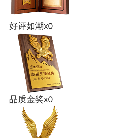
好评如潮x0
品质金奖x0