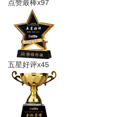
点赞最棒x97
五星好评x45