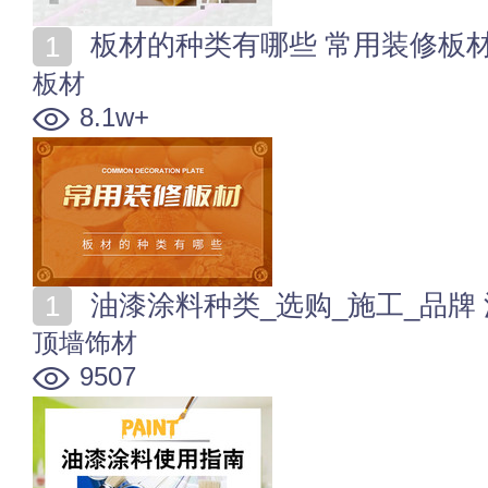
板材的种类有哪些 常用装修板
板材
8.1w+
油漆涂料种类_选购_施工_品牌
顶墙饰材
9507