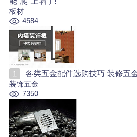
能"爬"上墙了!
板材
4584
各类五金配件选购技巧 装修五
装饰五金
7350