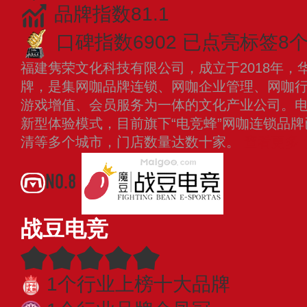
品牌指数81.1
口碑指数6902
已点亮标签8
福建隽荣文化科技有限公司，成立于2018年，
牌，是集网咖品牌连锁、网咖企业管理、网咖
游戏增值、会员服务为一体的文化产业公司。电
新型体验模式，目前旗下“电竞蜂”网咖连锁品
清等多个城市，门店数量达数十家。
查看更多
NO.8
战豆电竞
1个行业上榜十大品牌