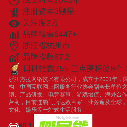
注册资本3颗星
关注度2万+
品牌得票6447+
浙江省杭州市
品牌指数87.2
口碑指数755
已点亮标签8个
浙江杰拉网络技术有限公司，成立于2001年，
构，中国互联网上网服务行业协会副会长单位
锁、产品研发、电竞赛事、游戏增值、海外合作
营商，目前连锁门店达数百家，业务遍及全球
文化、娱乐等一站式生活服务。
查看更多
NO.3