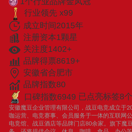
1个行业品牌金凤冠
行业领先 x99
成立时间2015年
注册资本1颗星
关注度1402+
品牌得票8619+
安徽省合肥市
品牌指数80
口碑指数6949
已点亮标签8
安徽魔豆企业管理有限公司，战豆电竞成立于20
咖运营、电竞赛事、会员服务于一体的互联网
电竞馆、战豆酒店等品牌门店80余家。旗下魔
务，还将提供会议、休息、咖啡、食品、办公