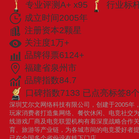
专业评测A+ x95
行业标杆 
成立时间2005年
注册资本2颗星
关注度1万+
品牌得票6124+
福建省泉州市
品牌指数84.7
口碑指数7133
已点亮标签8
深圳艾尔文网络科技有限公司，创建于2005年
玩家消费者打造集网络、餐饮休闲、电竞社交
线游戏厂商及电竞联盟机构有着深度战略合作
育、旅游等产业链，为各城市间的电竞爱好者
已在全国多个省份设有线下门店。
查看更多