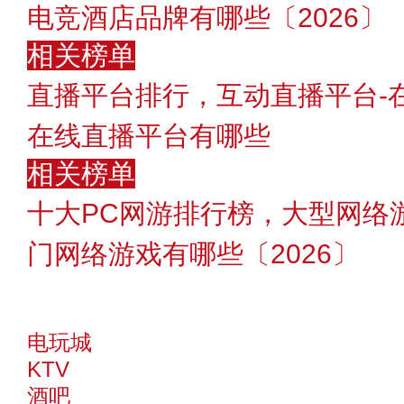
电竞酒店品牌有哪些〔2026〕
相关榜单
直播平台排行，互动直播平台-
在线直播平台有哪些
相关榜单
十大PC网游排行榜，大型网络
门网络游戏有哪些〔2026〕
电玩城
KTV
酒吧