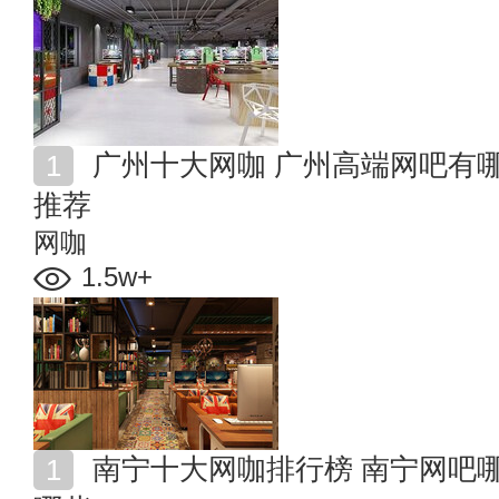
广州十大网咖 广州高端网吧有哪些 广州环境好的网吧
推荐
网咖
1.5w+
南宁十大网咖排行榜 南宁网吧哪家好 南宁连锁网吧有