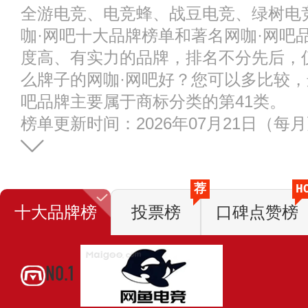
全游电竞、电竞蜂、战豆电竞、绿树电
咖·网吧十大品牌榜单和著名网咖·网吧
度高、有实力的品牌，排名不分先后，
么牌子的网咖·网吧好？您可以多比较，
吧品牌主要属于商标分类的第41类。
榜单更新时间：2026年07月21日（每
荐
H
十大品牌榜
投票榜
口碑点赞榜
NO.1