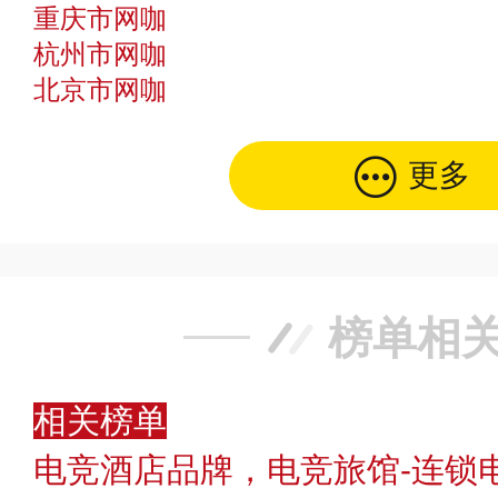
重庆市网咖
杭州市网咖
北京市网咖
更多
榜单相
相关榜单
电竞酒店品牌，电竞旅馆-连锁