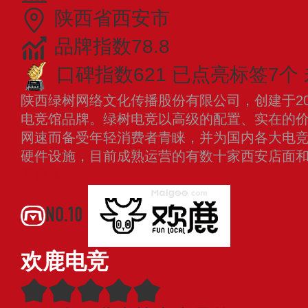
陕西省西安市
品牌指数78.8
口碑指数621
已点亮标签7个
陕西绿树网络文化传播股份有限公司，创建于20
电竞馆品牌。绿树电竞以高级的配置、实在的
网速而备受年轻消费者青睐，并为国内各大电
硬件设施，目前成熟运营的有数十家西安店面
看更多
NO.10
欢鹿电竞