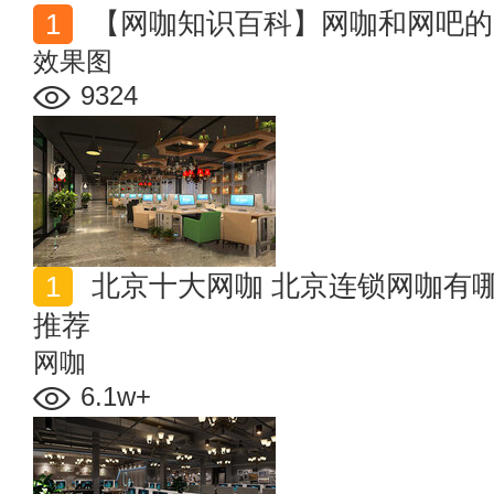
【网咖知识百科】网咖和网吧的
效果图
9324
北京十大网咖 北京连锁网咖有哪些 北京配置好的网咖
推荐
网咖
6.1w+