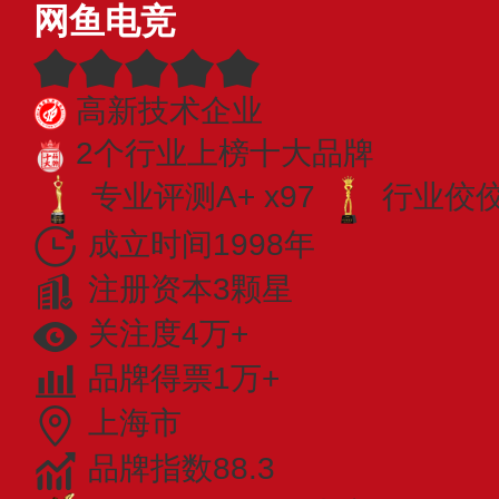
网鱼电竞
高新技术企业
2个行业上榜十大品牌
专业评测A+ x97
行业佼佼者
成立时间1998年
注册资本3颗星
关注度4万+
品牌得票1万+
上海市
品牌指数88.3