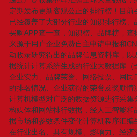
定期发布更新客观公正的排行榜！目前买
已经覆盖了大部分行业的知识排行榜、
买购APP查一查，知识榜、品牌榜，查
来源于用户企业免费自主申请申报和CN1
动收录研究得出的品牌信息资料库，以
据统计计算系统生成的行业大数据库（
企业实力、品牌荣誉、网络投票、网民
的排名情况、企业获得的荣誉及奖励情
计算机模型对广泛的数据资源进行采集
构媒体和网站排行数据，经人工智能和
据市场和参数条件变化计算机程序汇编
在行业出名、具有规模、影响力、经济