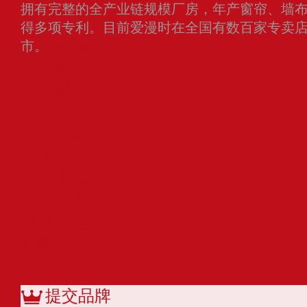
拥有完整的全产业链规模厂房，年产窗帘、墙
得多项专利。目前爱漫时在全国有数百家专卖
市。
查看更多
众华家纺
志达家居ZHiDA
和心HEXIN
永利经编
闻翔WENXIANG
蝶依斓Dearland
布言布语
腾川·布老虎
舒雅达
查看更多
提交品牌