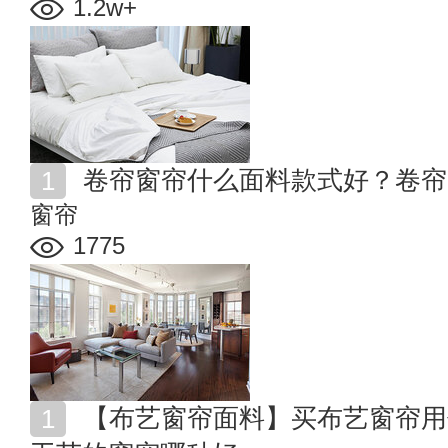
1.2w+
卷帘窗帘什么面料款式好？卷帘
窗帘
1775
【布艺窗帘面料】买布艺窗帘用什么布料好 不同材质与