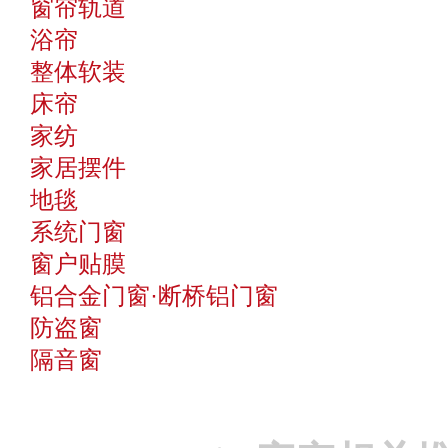
窗帘轨道
浴帘
整体软装
床帘
家纺
家居摆件
地毯
系统门窗
窗户贴膜
铝合金门窗·断桥铝门窗
防盗窗
隔音窗