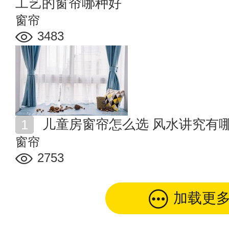
工艺的窗帘哪种好
窗帘
3483
儿童房窗帘怎么选 风水讲究有
窗帘
2753
加载更