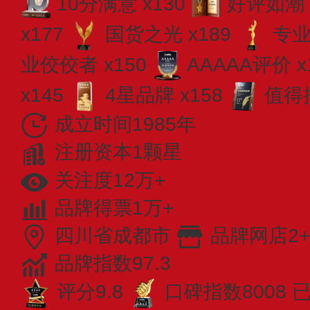
10分满意 x130
好评如潮 
x177
国货之光 x189
专业​
业佼佼者 x150
AAAAA评价 x
x145
4星品牌 x158
值得推
成立时间1985年
注册资本1颗星
关注度12万+
品牌得票1万+
四川省成都市
品牌网店2+
品牌指数97.3
评分9.8
口碑指数8008
已