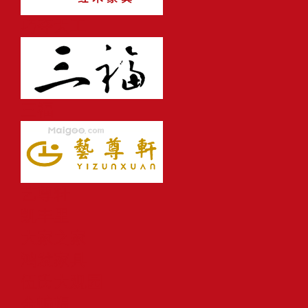
巧夺天工
三福
艺尊轩
凯丰里
大家之家
鸿发家具
伍氏大观园
金蝙蝠