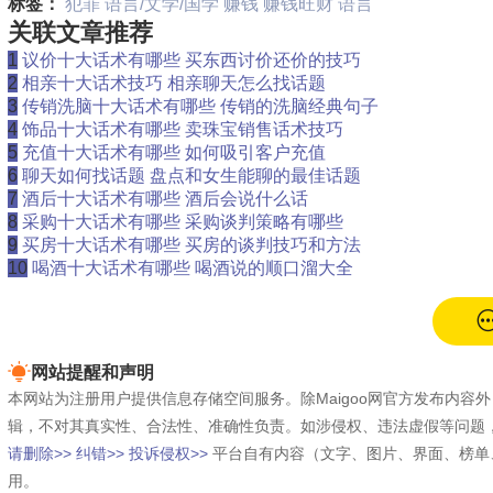
标签：
犯罪
语言/文学/国学
赚钱
赚钱旺财
语言
关联文章推荐
1
议价十大话术有哪些 买东西讨价还价的技巧
2
相亲十大话术技巧 相亲聊天怎么找话题
3
传销洗脑十大话术有哪些 传销的洗脑经典句子
4
饰品十大话术有哪些 卖珠宝销售话术技巧
5
充值十大话术有哪些 如何吸引客户充值
6
聊天如何找话题 盘点和女生能聊的最佳话题
7
酒后十大话术有哪些 酒后会说什么话
8
采购十大话术有哪些 采购谈判策略有哪些
9
买房十大话术有哪些 买房的谈判技巧和方法
10
喝酒十大话术有哪些 喝酒说的顺口溜大全
网站提醒和声明
本网站为注册用户提供信息存储空间服务。除Maigoo网官方发布内
辑，不对其真实性、合法性、准确性负责。如涉侵权、违法虚假等问题
请删除>>
纠错>>
投诉侵权>>
平台自有内容（文字、图片、界面、榜单
用。