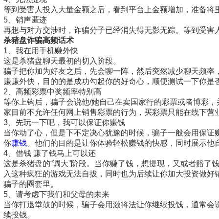
等到受害人投入大量金额之后，看到平台上金额增加，准备将
5、销声匿迹
再想与对方交涉时，诈骗分子已经消失得无影无踪。等到受害
杀猪盘诈骗高频话术
1、我在用手机赚外快
这是杀猪盘聊天最初的切入阶段。
骗子把你加为好友之后，先会聊一阵，然后突然减少聊天频率
赚赚外快，目的的是成功勾起你的好奇心，顺便测试一下你是
2、高频彩票中奖频率特别高
等你上钩后，骗子会说他/她自己在卖国家行的彩票或者博彩
家目前不允许任何网上销售彩票的行为，买彩票只能在线下营业
3、先玩一下吧，我可以保证你赚钱
当你动了心，但是下不定决心犹豫的时候，骗子一般会用保证
你
赚钱
。他们的目的是让你体验轻松赚钱的快感，同时展示他
4、借钱 赚了钱马上可以还
这是杀猪盘的“调大”阶段。当你赚了钱，想提现，又或者赔了
入这种疯狂的游戏无法自拔，同时也为后续让你加大投资做好
骗子的圈套里。
5、请考虑下我们和父母的未来
当你打退堂鼓的时候，骗子会用激将法让你继续投钱，通常会
续投钱。