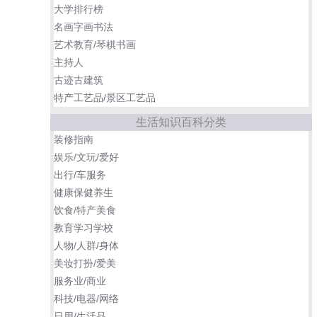
大学排行榜
名画字画书法
艺术教育/琴棋书画
主持人
古迹古建筑
特产工艺品/景区工艺品
生活知识百科分类
装修指南
娱乐/文玩/爱好
出行/车服务
健康保健养生
饮食/特产美食
教育学习学校
人物/人群/身体
美妆打扮/爱美
服务业/商业
科技/电器/网络
日用/生活品