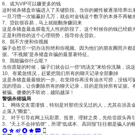
6、成为VIP可以赚更多的钱
这时候杀猪盘诈骗进入了关键阶段。当你的赌性被逐渐培养出
一旦习惯一次输赢好几万，就会对金钱这个数字的本身不再敏
7、贷款很容易，马上就能翻身赚回来
这是杀猪盘最血腥毫无人性的阶段了。这个时候你的钱已经赔
正是利用你的这个心理弱势，指导你去贷款。
8、我不方便和你视频
骗子会想尽一切办法拒绝和你视频。因为他们的朋友圈照片都
据。“不视频”是杀猪盘诈骗的最显著特征。
9、我能骗你什么呢？
当你质疑的时候，骗子们就会以一些“鸡汤文”来给你洗脑，说
10、有紧急情况，赶紧把我们所有的聊天记录全部删掉
这是杀猪盘最最狠的一步。在觉得你再没有油水可捞，没钱可
况的理由，让你删除所有的聊天记录，目的是毁掉所有证据。有
被骗。傻傻的不听劝，越陷越深！
警惕杀猪骗局
1、 网络交友需谨慎，特别是对那些没见过的人，尤其在涉及
止落入“圈套”。
2、 对于引导在网上玩彩票、投资、理财之类，先给尝甜头再
3、“天上不会掉馅饼”，所谓“低成本、高回报”往往都是骗人