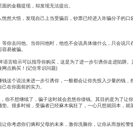
里面的金额提现，却发现无法提出。
人恍然大悟，发现自己上当受骗后，钞票已经进入诈骗分子的口
，等你去问他。当你问他时，他也不会说具体做什么，只会说只
否容易被骗。
，并语言暗示可以指导你购买，这是为了进一步引诱你走进陷阱。
网点购买！(记住常识问题)
赚钱这个说法来进一步引诱你，一般都会让你先投入少量的钱，
自己在你面前的实力。
钱，你不想继续了，骗子这时就会忽悠你借钱。其目的是为了让
铺垫。很多时候，受骗者已经麻木疯狂了，一心只想就回本，就
说让你考虑你们俩和父母的未来，激你洗脑你，让你从而放松警