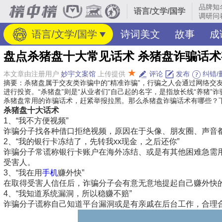
品牌知
语言/文学/国学
调研问
语言/文学/国学
诗词美文
故事
成
盘点杀猪盘十大常见话术 杀猪盘诈骗话
★
本文章由注册用户
妙宇文案馆
上传提供
评论
发布
纠错/
摘要：杀猪盘属于交友类诈骗中的“精准诈骗”，行骗之人会通过网络交
进行投资。“杀猪盘”则是“从业者们”自己起的名字，是指放长线“养猪
杀猪盘常用的诈骗话术，赶紧举报拉黑。那么杀猪盘诈骗话术有哪些？
杀猪盘十大话术
1、“我不方便视频”
诈骗分子找各种借口拒绝视频，原因在于头像、朋友圈、声音
2、“我的银行卡冻结了，先转我xx现金，之后还你”
诈骗分子常谎称银行卡账户在海外冻结、或是有其他困难急需
受害人。
3、“我在用
手机
赚外快”
在取得受害人信任后，诈骗分子会有意无意地提起自己赚外快
4、“我知道系统漏洞，所以稳赚不赔”
诈骗分子谎称自己知道平台漏洞或是有亲戚在后台工作，合理合