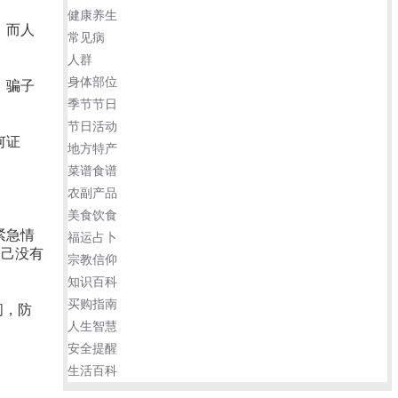
健康养生
。而人
常见病
人群
身体部位
，骗子
季节节日
节日活动
何证
地方特产
菜谱食谱
农副产品
美食饮食
紧急情
福运占卜
自己没有
宗教信仰
知识百科
买购指南
问，防
人生智慧
安全提醒
生活百科