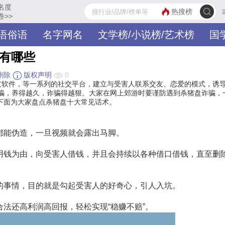
名度
热搜榜
卷>>
语俗语
名字网名
文学榜/小说榜/艺术榜
国
术有哪些
删除
版权声明
0
友软件，等一系列的社交平台，建立与受害人联系交友、恋爱的模式，诱
”诈骗，养得越久，诈骗得越狠。大家在网上郊游时要谨防遇到杀猪盘诈骗，
下面为大家盘点杀猪盘十大常见话术。
都能伪造，一旦视频就会露出马脚。
用钱为由，向受害人借钱，并且会持续以各种借口借钱，直至删
的事情，目的就是勾起受害人的好奇心，引人入坑。
法还高利润高回报，轻松实现“稳赚不赔”。