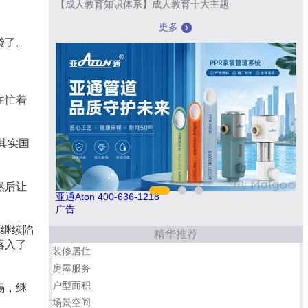
【成人教育知识体系】成人教育十大主题
更多
袋了。
在忙着
其实国
然后让
亚通Aton 400-636-1218
创
广告
你继续陷
精华推荐
落入了
装修居住
房屋服务
户型面积
惕，继
场景空间