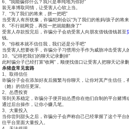
6、“我能骗你什么？我只是单纯地为你好”
装无辜博取同情，让受害人心软上当。
7、“为了我们的将来，拼一把吧”
当受害人有所犹豫，诈骗犯则会以“为了我们的爸妈/孩子的将
8、“不行就网贷，再投一把就能翻身了”
受害人存款投完后，诈骗分子会劝受害人向朋友借钱借钱甚至
钱。
9、“你根本就不信任我，我们还是分手吧”
当受害人想要收手，诈骗分子习惯用分手作为威胁冲击受害人的
10、“记得把我们的聊天记录删掉”
此时骗分子已经打算“收网”，顺便找借口让受害人把聊天记录
杀猪盘常见套路
1、取得信任
诈骗分子会在添加好友后频繁与你聊天，让你对其产生信任，
（她）的信任更深。
2、怂恿投资
等到关系稳定，诈骗分子便开始怂恿你在他们自制的平台赌博
通过后台操作，让你小赚几笔。
3、大量投入
当你尝到甜头之后，诈骗分子会声称自己已经掌握了这个平台
往平台里面大量投入。
4、无法提现