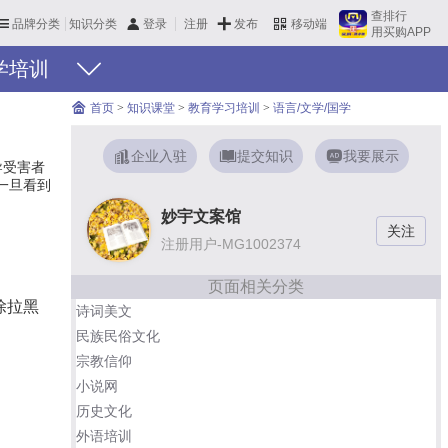
查排行
品牌分类
知识分类
发布
登录
注册
移动端
用买购APP
学培训
首页
>
知识课堂
>
教育学习培训
>
语言/文学/国学
企业入驻
提交知识
我要展示
导受害者
一旦看到
妙宇文案馆
注册用户-MG1002374
页面相关分类
除拉黑
诗词美文
民族民俗文化
宗教信仰
小说网
历史文化
外语培训