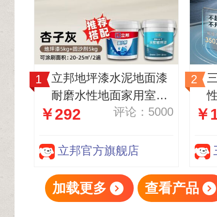
立邦地坪漆水泥地面漆
耐磨水性地面家用室内
评论：5000
￥292
￥1
室外车位改造防滑快干
杏子灰色5kg 固沙剂5kg
地
立邦官方旗舰店
加载更多
查看产品