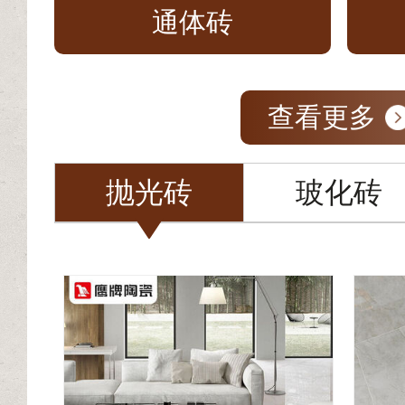
通体砖
查看更多
抛光砖
玻化砖