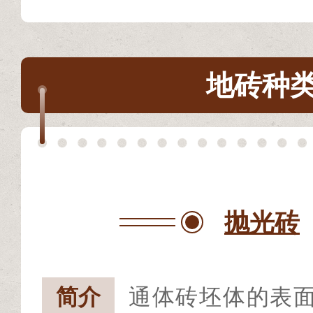
地砖种
抛光砖
简介
通体砖坯体的表