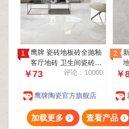
鹰牌 瓷砖地板砖全抛釉
客厅地砖 卫生间瓷砖80
评论：10000
￥73
￥8
0*800卡拉拉白
鹰牌陶瓷官方旗舰店
加载更多
查看产品