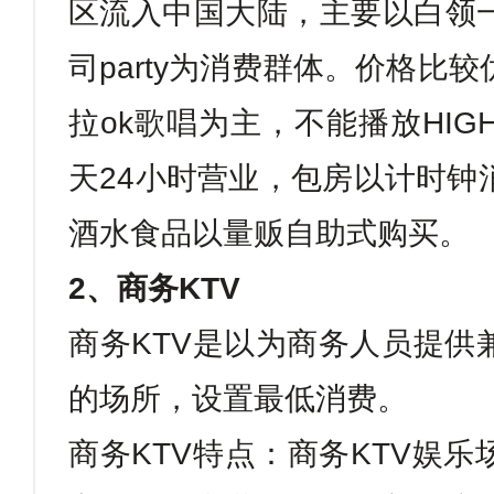
区流入中国大陆，主要以白领
司
party
为消费群体。价格比较
拉
ok
歌唱为主，不能播放
HIG
天
24
小时营业，包房以计时钟
酒水食品以量贩自助式购买。
2
、商务
KTV
商务
KTV
是以为商务人员提供
的场所，设置最低消费。
商务
KTV
特点：商务
KTV
娱乐