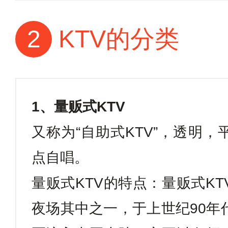
2
KTV的分类
1
、量贩式
KTV
又称为
“自助式
KTV
”，透明，
点自唱。
量贩式
KTV
的特点：量贩式
KT
夜场其中之一，于上世纪
90
年