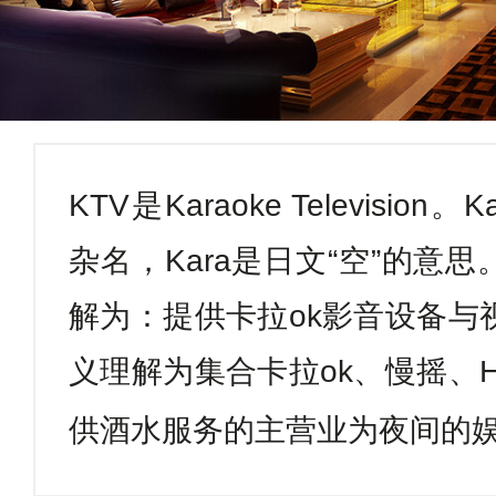
KTV
是
Karaoke Television
。
K
杂名，
Kara
是日文“空”的意思
解为：提供卡拉
ok
影音设备与
义理解为集合卡拉
ok
、慢摇、
H
供酒水服务的主营业为夜间的