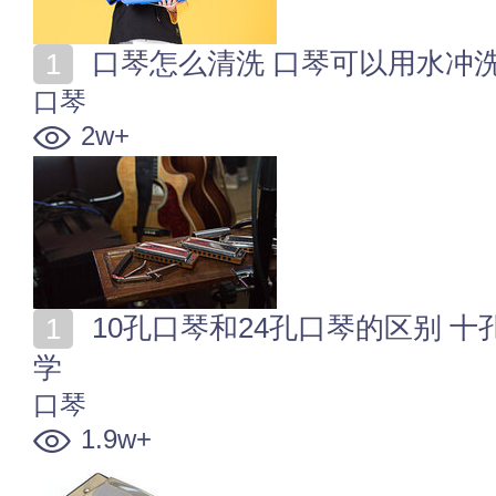
口琴怎么清洗 口琴可以用水冲
口琴
2w+
10孔口琴和24孔口琴的区别 十孔口琴和复音口琴哪个好
学
口琴
1.9w+