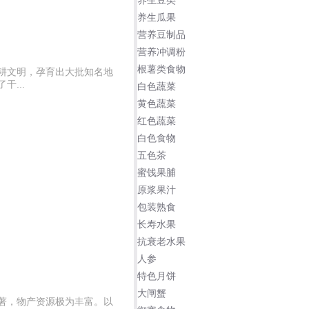
养生豆类
养生瓜果
营养豆制品
营养冲调粉
根薯类食物
耕文明，孕育出大批知名地
...
白色蔬菜
黄色蔬菜
红色蔬菜
白色食物
五色茶
蜜饯果脯
原浆果汁
包装熟食
长寿水果
抗衰老水果
人参
特色月饼
大闸蟹
著，物产资源极为丰富。以