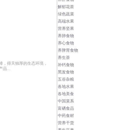
解郁花茶
绿色蔬菜
高端水果
营养坚果
养肺食物
养心食物
养脾胃食物
养生茶
嶂，得天独厚的生态环境，
补钙食物
...
黑发食物
五谷杂粮
各地水果
各地美食
中国菜系
富硒食品
中药食材
营养干货