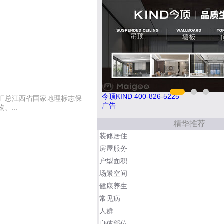
25
巧夺天工 400-189-0909
汇总江西省国家地理标志保
广告
...
精华推荐
装修居住
房屋服务
户型面积
场景空间
健康养生
常见病
人群
身体部位