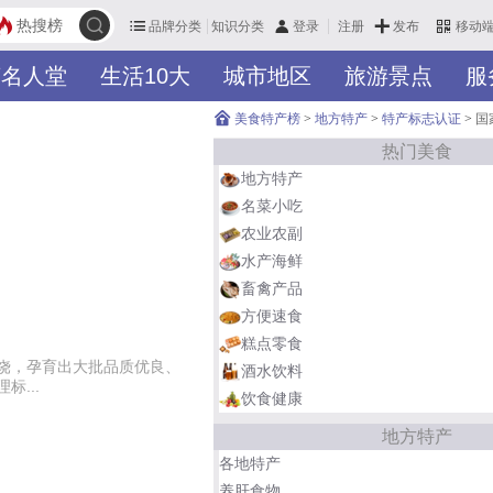
热搜榜
品牌分类
知识分类
发布
登录
注册
移动
英名人堂
生活10大
城市地区
旅游景点
服
美食特产榜
>
地方特产
>
特产标志认证
>
国
热门美食
地方特产
名菜小吃
农业农副
水产海鲜
畜禽产品
方便速食
糕点零食
饶，孕育出大批品质优良、
酒水饮料
...
饮食健康
地方特产
各地特产
养肝食物