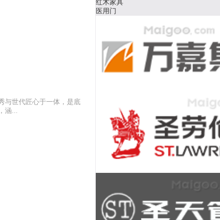
加固材料
牙线
秀与世代匠心于一体，是底
...