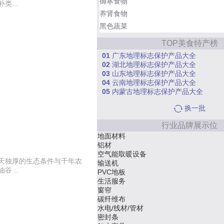
御寒食物
...
养肾食物
黑色蔬菜
TOP美食特产榜
01
广东地理标志保护产品大全
02
湖北地理标志保护产品大全
03
山东地理标志保护产品大全
04
云南地理标志保护产品大全
05
内蒙古地理标志保护产品大全
换一批
行业品牌展示位
家具/定制
木门
地板
天独厚的生态条件与千年农
床垫
...
太阳能支架
实木地板
板材
整体衣柜
麻将机
防静电地板