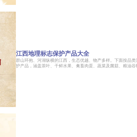
江西地理标志保护产品大全
今顶KIND 400-826-52
群山环抱、河湖纵横的江西，生态优越、物产多样。下面按品类
护产品，涵盖茶叶、干鲜水果、禽畜肉蛋、蔬菜及菌菇、粮油谷物、