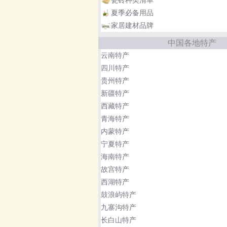
夏季必备用品
家居建材品牌
中国各地特产
云南特产
四川特产
贵州特产
新疆特产
西藏特产
青海特产
内蒙特产
宁夏特产
海南特产
故宫特产
西湖特产
鼓浪屿特产
九寨沟特产
长白山特产