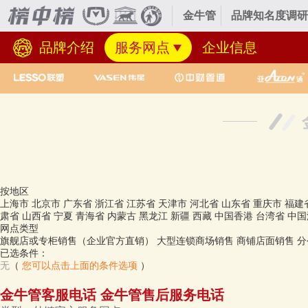
金牛管
品牌知名度调研
品牌介绍
服务网点
企业信息
按地区
上海市
北京市
广东省
浙江省
江苏省
天津市
河北省
山东省
重庆市
福建
肃省
山西省
宁夏
青海省
内蒙古
黑龙江
新疆
西藏
中国香港
台湾省
中国
网点类型
旗舰店或专柜销售（企业官方直销）
大型连锁商场销售
商铺店面销售
分
已选条件：
无
（
您可以点击上面的条件选项
）
金牛管客服电话 金牛管售后服务电话