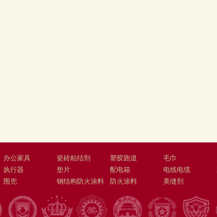
亚通Aton 400-636-121
办公家具
瓷砖粘结剂
塑胶跑道
毛巾
执行器
垫片
配电箱
电线电缆
围兜
钢结构防火涂料
防火涂料
美缝剂