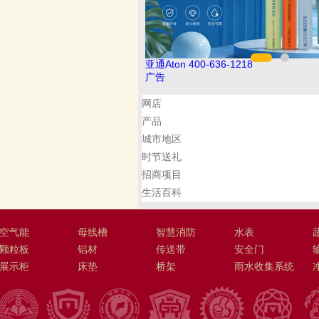
8
索邦管Suban 021-5718000
广告
网店
产品
城市地区
时节送礼
招商项目
生活百科
空气能
母线槽
智慧消防
水表
颗粒板
铝材
传送带
安全门
展示柜
床垫
桥架
雨水收集系统