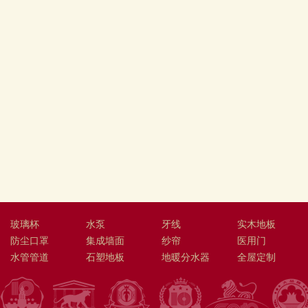
玻璃杯
水泵
牙线
实木地板
防尘口罩
集成墙面
纱帘
医用门
水管管道
石塑地板
地暖分水器
全屋定制