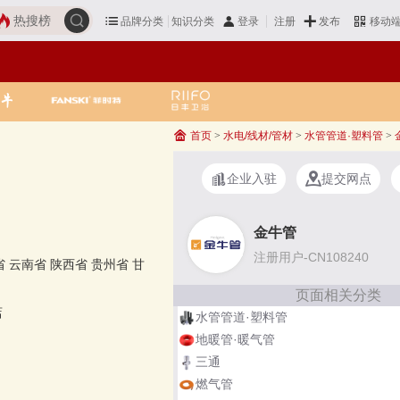
热搜榜
品牌分类
知识分类
发布
登录
注册
移动
首页
>
水电/线材/管材
>
水管管道·塑料管
>
企业入驻
提交网点
金牛管
注册用户-CN108240
省
云南省
陕西省
贵州省
甘
页面相关分类
店
水管管道·塑料管
地暖管·暖气管
三通
燃气管