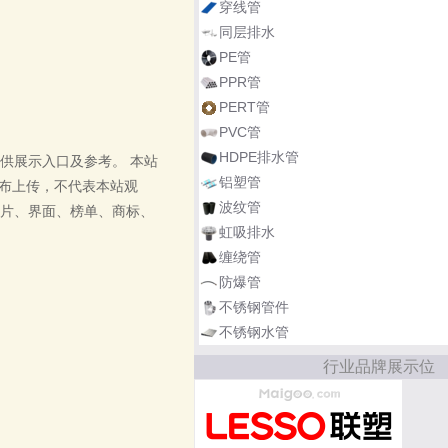
穿线管
同层排水
PE管
PPR管
PERT管
PVC管
HDPE排水管
供展示入口及参考。
本站
铝塑管
主发布上传，不代表本站观
波纹管
片、界面、榜单、商标、
虹吸排水
缠绕管
防爆管
不锈钢管件
不锈钢水管
行业品牌展示位