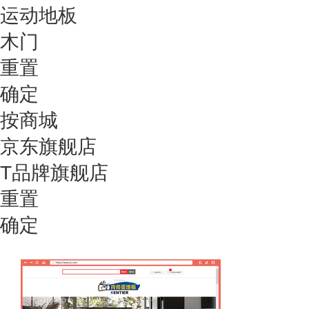
运动地板
木门
重置
确定
按商城
京东旗舰店
T品牌旗舰店
重置
确定