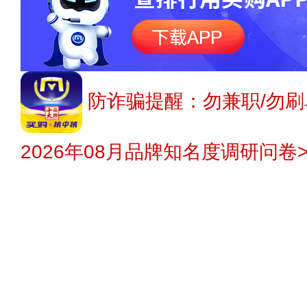
防诈骗提醒：勿兼职/勿刷
2026年08月品牌知名度调研问卷>