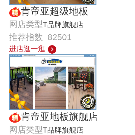
肯帝亚超级地板
网店类型
T品牌旗舰店
推荐指数 82501
进店逛一逛
肯帝亚地板旗舰店
网店类型
T品牌旗舰店