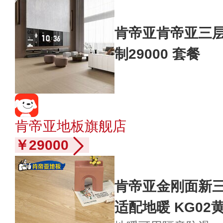
肯帝亚肯帝亚三层
制29000 套餐
肯帝亚地板旗舰店
￥29000
肯帝亚金刚面新
适配地暖 KG02