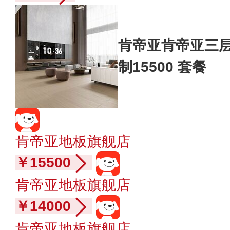
肯帝亚肯帝亚三层
制15500 套餐
肯帝亚地板旗舰店
￥15500
肯帝亚地板旗舰店
￥14000
肯帝亚地板旗舰店