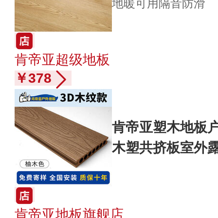
地暖可用
隔音防滑
肯帝亚超级地板
￥378
肯帝亚塑木地板
木塑共挤板室外
肯帝亚地板旗舰店