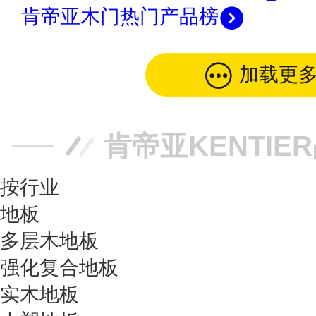
肯帝亚木门热门产品榜
加载更
肯帝亚KENTIE
按行业
地板
多层木地板
强化复合地板
实木地板