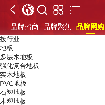
题
品牌招商
品牌聚焦
品牌网购
按行业
地板
多层木地板
强化复合地板
实木地板
PVC地板
石塑地板
木塑地板