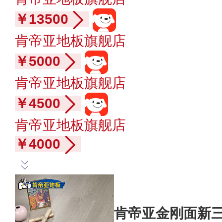
￥13500
肯帝亚地板旗舰店
￥5000
肯帝亚地板旗舰店
￥4500
肯帝亚地板旗舰店
￥4000
肯帝亚金刚面新