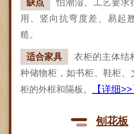
缺点
怕潮湿、工艺要求
用、竖向抗弯度差、易起
糙。
适合家具
衣柜的主体结
种储物柜，如书柜、鞋柜、
【详细>>
柜的外框和隔板。
刨花板