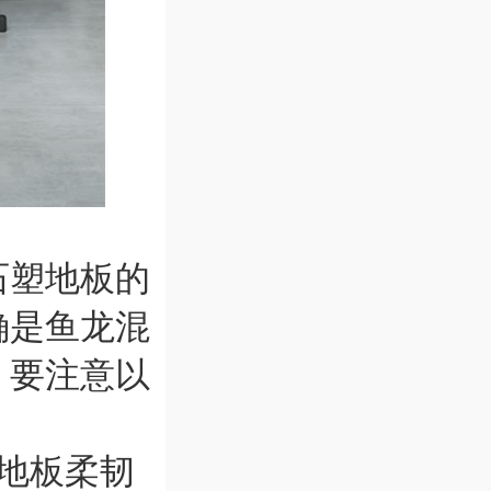
石塑地板的
确是鱼龙混
，要注意以
地板柔韧