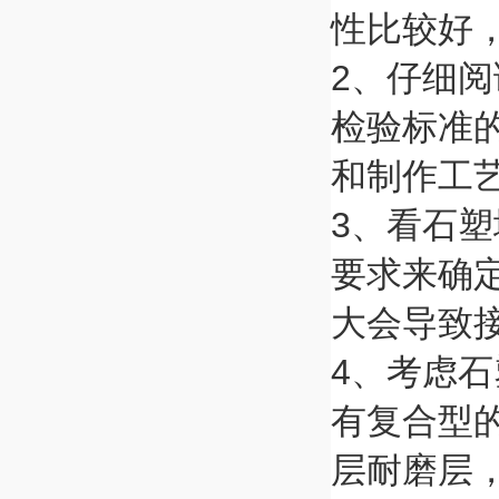
性比较好
2、仔细
检验标准
和制作工
3、看石
要求来确
大会导致
4、考虑
有复合型
层耐磨层