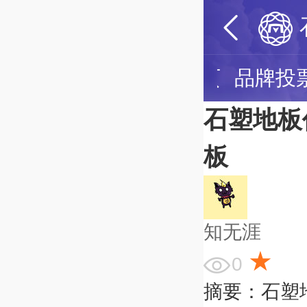
石塑地板首页
品牌投
石塑地板
板
知无涯
★
0
摘要：石塑