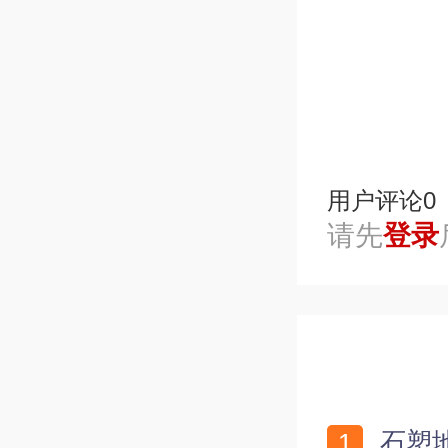
踩
用户评论
0
请先
登录
石塑地板防火等级是多少 石塑地板和实木地板哪个更防