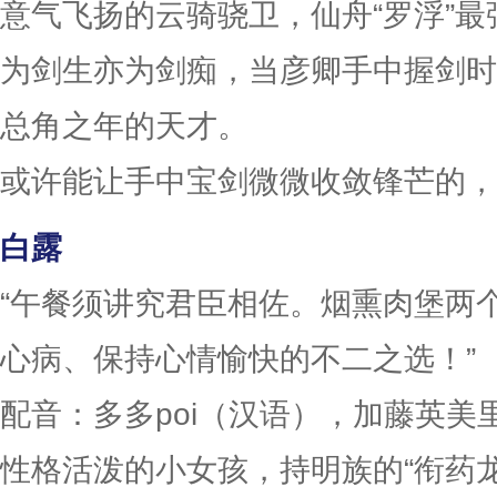
意气飞扬的云骑骁卫，仙舟“罗浮”最
为剑生亦为剑痴，当彦卿手中握剑时
总角之年的天才。
或许能让手中宝剑微微收敛锋芒的，
白露
“午餐须讲究君臣相佐。烟熏肉堡两
心病、保持心情愉快的不二之选！”
配音：多多poi（汉语），加藤英美
性格活泼的小女孩，持明族的“衔药