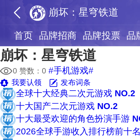
崩坏：星穹铁道
首页
品牌招商
品牌投票
品
崩坏：星穹铁道
#手机游戏#
0
赞数：
0
我要认领
发布词条
全球十大经典二次元游戏
NO.2
十大国产二次元游戏
NO.2
十大最受欢迎的角色扮演手游
N
2026全球手游收入排行榜前十