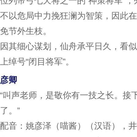
位列帝弓七天将之一的“神策将军”
不以危局中力挽狂澜为智策，因此在
免节外生枝。
因其细心谋划，仙舟承平日久，看似
上绰号“闭目将军”。
彦卿
“叫声老师，是敬你有一技之长。接
了。”
配音：姚彦泽（喵酱）（汉语），井