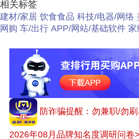
相关标签
建材/家居
饮食食品
科技/电器/网络
网购
车/出行
APP/网站/基础软件
家
防诈骗提醒：勿兼职/勿刷
2026年08月品牌知名度调研问卷>