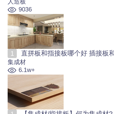
人造板
9036
直拼板和指接板哪个好 插接板
集成材
6.1w+
【集成材/指接板】何为集成材? 实木集成材的特点与用